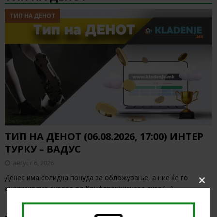
ТИП НА ДЕНОТ
ТИП НА ДЕНОТ (06.08.2026, 17:00) ИНТЕР
ТУРКУ – ВАДУС
август 6, 2026
Денес има солидна понуда за обложување, а ние ќе го
Clos
анализираме дуелот од Конференциската лига
[…]
this
modu