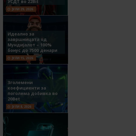
УСДТ во 22Bit
ЈУЛИ 29, 2026
Идеално за
завршницата од
Мундијалот – 100%
бонус до 7500 денари
ЈУЛИ 15, 2026
Зголемени
коефициенти за
поголема добивка во
20Bet
ЈУЛИ 8, 2026