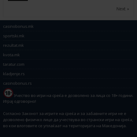
Next »
casinobonus.mk
sportski.mk
rezultat.mk
kvota.mk
taratur.com
kladjenje.rs
casinobonus.rs
Учество во игри на среќа е дозволено за лица со 18+ години.
Играј одговорно!
Согласно Законот за игрите на среќа и за забавните игри не е
дозволено физичко лице да учествува во странски игри на среќа,
во кои влоговите се уплаќаат на територијата на Македонија.