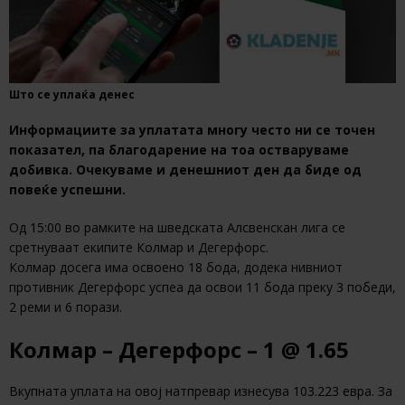
Што се уплаќа денес
Информациите за уплатата многу често ни се точен
показател, па благодарение на тоа остваруваме
добивка. Очекуваме и денешниот ден да биде од
повеќе успешни.
Од 15:00 во рамките на шведската Алсвенскан лига се
сретнуваат екипите Колмар и Дегерфорс.
Колмар досега има освоено 18 бода, додека нивниот
противник Дегерфорс успеа да освои 11 бода преку 3 победи,
2 реми и 6 порази.
Колмар – Дегерфорс – 1 @ 1.65
Вкупната уплата на овој натпревар изнесува 103.223 евра. За