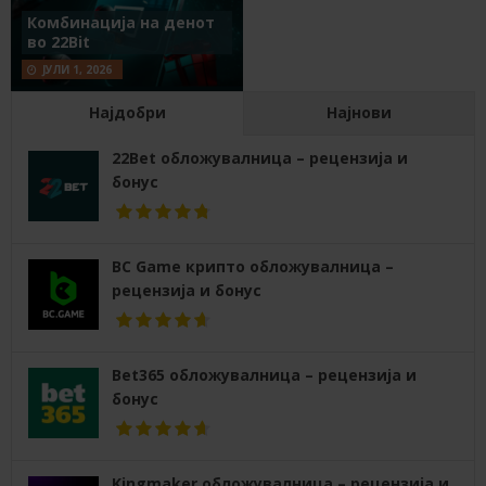
Комбинација на денот
во 22Bit
ЈУЛИ 1, 2026
Најдобри
Најнови
22Bet обложувалница – рецензија и
бонус
BC Game крипто обложувалница –
рецензија и бонус
Bet365 обложувалница – рецензија и
бонус
Kingmaker обложувалница – рецензија и