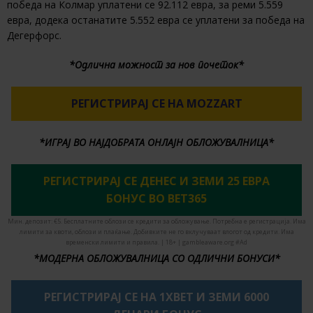
победа на Колмар уплатени се 92.112 евра, за реми 5.559
евра, додека останатите 5.552 евра се уплатени за победа на
Дегерфорс.
*Одлична можност за нов почеток*
РЕГИСТРИРАЈ СЕ НА MOZZART
*ИГРАЈ ВО НАЈДОБРАТА ОНЛАЈН ОБЛОЖУВАЛНИЦА*
РЕГИСТРИРАЈ СЕ ДЕНЕС И ЗЕМИ 25 ЕВРА
БОНУС ВО BET365
Мин. депозит: €5. Бесплатните облози се кредити за обложување. Потребна е регистрација. Има
лимити за квоти, облози и плаќање. Добивките не го вклучуваат влогот од кредити. Има
временски лимити и правила. | 18+ | gambleaware.org #Ad
*МОДЕРНА ОБЛОЖУВАЛНИЦА СО ОДЛИЧНИ БОНУСИ*
РЕГИСТРИРАЈ СЕ НА 1XBET И ЗЕМИ 6000