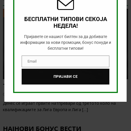
ТИКЕТ НА ДЕНОТ
ТИКЕТ НА ДЕНОТ
БЕСПЛАТНИ ТИПОВИ СЕКОЈА
НЕДЕЛА!
Пријавете се нашиот билтен за да добивате
информации за нови промоции, бонус понуди и
бесплатни типови!
Email
Email
ПРИЈАВИ СЕ
Тикет на денот (четврток, 06.08.2026)
август 6, 2026
Денес се играат првите натпревари од третото коло на
квалификациите за Лига Европа и Лига
[…]
НАЈНОВИ БОНУС ВЕСТИ