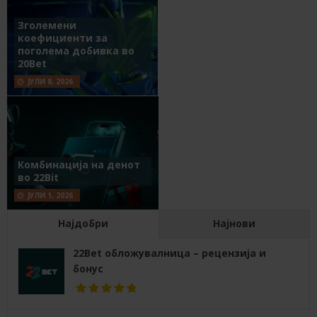
Зголемени
коефициенти за
поголема добивка во
20Bet
ЈУЛИ 8, 2026
Комбинација на денот
во 22Bit
ЈУЛИ 1, 2026
Најдобри
Најнови
22Bet обложувалница – рецензија и
бонус