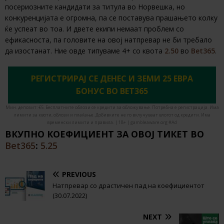
посериозните кандидати за титула во Норвешка, но
конкуренцијата е огромна, па се поставува прашањето колку
ќе успеат во тоа. И двете екипи немаат проблем со
ефикасноста, па головите на овој натпревар не би требало
да изостанат. Ние овде типуваме 4+ со квота
2.50
во
Bet365
.
РЕГИСТРИРАЈ СЕ ДЕНЕС И ЗЕМИ 25 ЕВРА
БОНУС ВО BET365
Мин. депозит: €5. Бесплатните облози се кредити за обложување. Потребна е регистрација. Има
лимити за квоти, облози и плаќање. Добивките не го вклучуваат влогот од кредити. Има
временски лимити и правила. | 18+ | gambleaware.org #Ad
ВКУПНО КОЕФИЦИЕНТ ЗА ОВОЈ ТИКЕТ ВО
Bet365
:
5.25
PREVIOUS
Натпревар со драстичен пад на коефициентот
(30.07.2022)
NEXT