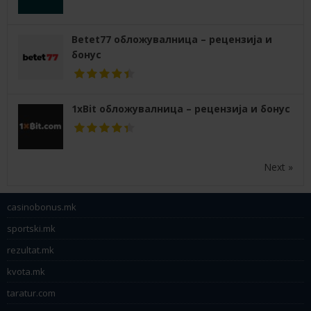
Betet77 обложувалница – рецензија и
бонус
1xBit обложувалница – рецензија и бонус
Next »
casinobonus.mk
sportski.mk
rezultat.mk
kvota.mk
taratur.com