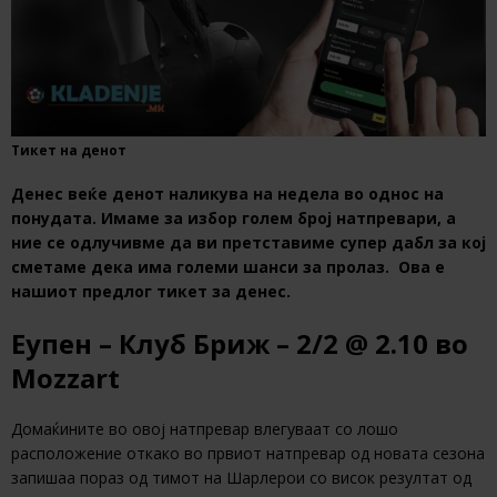
Тикет на денот
Денес веќе денот наликува на недела во однос на
понудата. Имаме за избор голем број натпревари, а
ние се одлучивме да ви претставиме супер дабл за кој
сметаме дека има големи шанси за пролаз. Ова е
нашиот предлог тикет за денес.
Еупен – Клуб Бриж – 2/2 @ 2.10 во
Mozzart
Домаќините во овој натпревар влегуваат со лошо
расположение откако во првиот натпревар од новата сезона
запишаа пораз од тимот на Шарлерои со висок резултат од