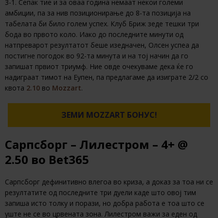
3-1. Сепак тие и за оваа година немаат некои големи
амбиции, па за нив позиционирање до 8-та позиција на
табелата би било голем успех. Клуб Бриж зеде тешки три
бода во првото коло. Иако до последните минути од
натпреварот резултатот беше изедначен, Олсен успеа да
постигне погодок во 92-та минута и на тој начин да го
запишат првиот триумф. Ние овде очекуваме дека ќе го
надиграат тимот на Еупен, па предлагаме да изиграте 2/2 со
квота
2.10
во
Mozzart
.
ЗЕМИ MOZZART БОНУС!
Сарпсборг – Лилестром – 4+ @
2.50 во Bet365
Сарпсборг дефинитивно влегоа во криза, а доказ за тоа ни се
резултатите од последните три дуели каде што овој тим
запиша исто толку и порази, но добра работа е тоа што се
уште не се во црвената зона. Лилестром важи за еден од