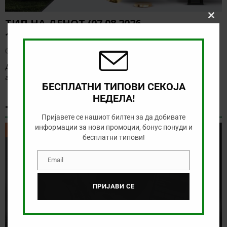
ТИП НА ДЕНОТ (07.08.2026,
Clos
this
19:00) САНДЕФЈОРД – КФУМ
modu
август 7, 2026
Денес нема солидна понуда за обложување, а ние ќе го
анализираме дуелот од норвешката лига
[…]
БЕСПЛАТНИ ТИПОВИ СЕКОЈА
НЕДЕЛА!
ТИКЕТ НА ДЕНОТ
Пријавете се нашиот билтен за да добивате
информации за нови промоции, бонус понуди и
ТИКЕТ НА ДЕНОТ
бесплатни типови!
Email
Email
ПРИЈАВИ СЕ