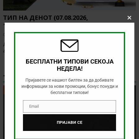
ТИП НА ДЕНОТ (07.08.2026,
Clos
19:00) САНДЕФЈОРД – КФУМ
this
modu
август 7, 2026
Денес нема солидна понуда за обложување, а ние ќе го
анализираме дуелот од норвешката лига
[…]
БЕСПЛАТНИ ТИПОВИ СЕКОЈА
НЕДЕЛА!
ТИКЕТ НА ДЕНОТ
Пријавете се нашиот билтен за да добивате
информации за нови промоции, бонус понуди и
ТИКЕТ НА ДЕНОТ
бесплатни типови!
Email
Email
ПРИЈАВИ СЕ