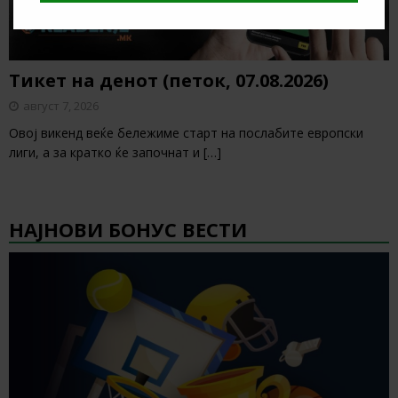
Тикет на денот (петок, 07.08.2026)
август 7, 2026
Овој викенд веќе бележиме старт на послабите европски
лиги, а за кратко ќе започнат и
[…]
НАЈНОВИ БОНУС ВЕСТИ