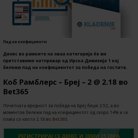
Пад на коефициенти
Денес во рамките на оваа категорија ќе ви
претставиме натпревар од Ирска Дивизија 1 кој
бележи пад на коефициентот за победа на гостите.
Коб Рамблерс – Бреј – 2 @ 2.18 во
Bet365
Почетната вредност за победа на Бреј беше 2.52, a во
моментов бележи пад на коефициентот од скоро 14% и се
плаќа со квота
2.18
во
Bet365
.
РЕГИСТРИРАЈ СЕ ДЕНЕС И ЗЕМИ 25 ЕВРА