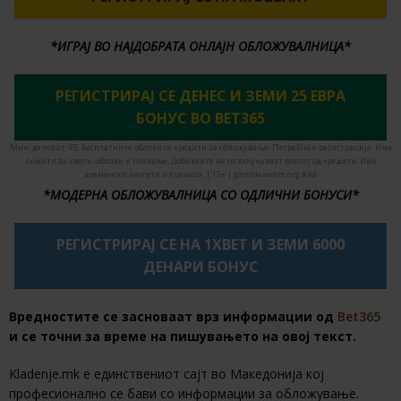
*ИГРАЈ ВО НАЈДОБРАТА ОНЛАЈН ОБЛОЖУВАЛНИЦА*
РЕГИСТРИРАЈ СЕ ДЕНЕС И ЗЕМИ 25 ЕВРА
БОНУС ВО BET365
Мин. депозит: €5. Бесплатните облози се кредити за обложување. Потребна е регистрација. Има
лимити за квоти, облози и плаќање. Добивките не го вклучуваат влогот од кредити. Има
временски лимити и правила. | 18+ | gambleaware.org #Ad
*МОДЕРНА ОБЛОЖУВАЛНИЦА СО ОДЛИЧНИ БОНУСИ*
РЕГИСТРИРАЈ СЕ НА 1XBET И ЗЕМИ 6000
ДЕНАРИ БОНУС
Вредностите се засноваат врз информации од
Bet365
и се точни за време на пишувањето на овој текст.
Kladenje.mk е единствениот сајт во Македонија кој
професионално се бави со информации за обложување.