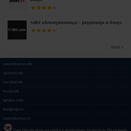
1xBit обложувалница – рецензија и бонус
Next »
casinobonus.mk
sportski.mk
rezultat.mk
kvota.mk
taratur.com
kladjenje.rs
casinobonus.rs
Учество во игри на среќа е дозволено за лица со 18+ години.