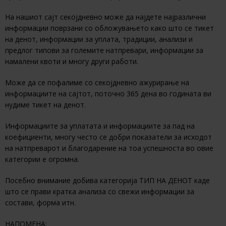
На нашиот сајт секојдневно може да најдете најразлични
информации поврзани со обложувањето како што се тикет
на денот, информации за уплата, традиции, анализи и
предлог типови за големите натпревари, информации за
намалени квоти и многу други работи.
Може да се пофалиме со секојдневно ажурирање на
информациите на сајтот, поточно 365 дена во годината ви
нудиме тикет на денот.
Информациите за уплатата и информациите за пад на
коефициенти, многу често се добри показатели за исходот
на натпреварот и благодарение на тоа успешноста во овие
категории е огромна.
Посебно внимание добива категорија ТИП НА ДЕНОТ каде
што се прави кратка анализа со свежи информации за
состави, форма итн.
НАПОМЕНА: