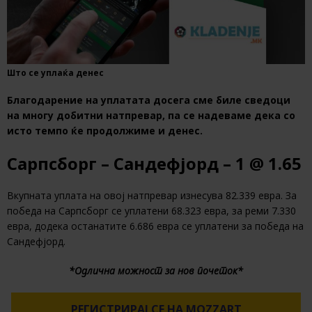
Што се уплаќа денес
Благодарение на уплатата досега сме биле сведоци
на многу добитни натпревар, па се надеваме дека со
исто темпо ќе продолжиме и денес.
Сарпсборг – Сандефјорд – 1 @ 1.65
Вкупната уплата на овој натпревар изнесува 82.339 евра. За
победа на Сарпсборг се уплатени 68.323 евра, за реми 7.330
евра, додека останатите 6.686 евра се уплатени за победа на
Сандефјорд.
*Одлична можност за нов почеток*
РЕГИСТРИРАЈ СЕ НА MOZZART