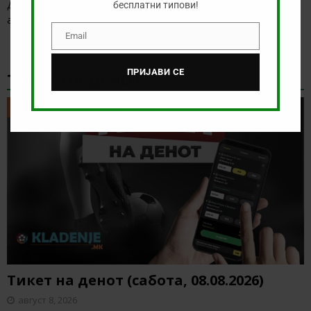
Денес нема голема понуда за обложување, а ние ќе го
бесплатни типови!
анализираме дуелот од бразилското првенство
[…]
Email
Email
ПРИЈАВИ СЕ
ТИКЕТ НА ДЕНОТ
ТИКЕТ НА ДЕНОТ
Тикет на денот (сабота, 08.08.2026)
август 8, 2026