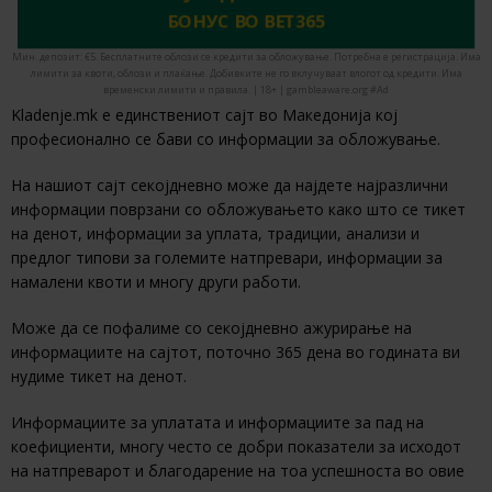
БОНУС ВО BET365
Мин. депозит: €5. Бесплатните облози се кредити за обложување. Потребна е регистрација. Има
лимити за квоти, облози и плаќање. Добивките не го вклучуваат влогот од кредити. Има
временски лимити и правила. | 18+ | gambleaware.org #Ad
Kladenje.mk е единствениот сајт во Македонија кој
професионално се бави со информации за обложување.
На нашиот сајт секојдневно може да најдете најразлични
информации поврзани со обложувањето како што се тикет
на денот, информации за уплата, традиции, анализи и
предлог типови за големите натпревари, информации за
намалени квоти и многу други работи.
Може да се пофалиме со секојдневно ажурирање на
информациите на сајтот, поточно 365 дена во годината ви
нудиме тикет на денот.
Информациите за уплатата и информациите за пад на
коефициенти, многу често се добри показатели за исходот
на натпреварот и благодарение на тоа успешноста во овие