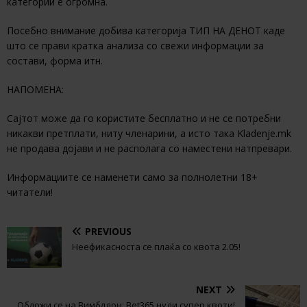
категории е огромна.
Посебно внимание добива категорија ТИП НА ДЕНОТ каде
што се прави кратка анализа со свежи информации за
состави, форма итн.
НАПОМЕНА:
Сајтот може да го користите бесплатно и не се потребни
никакви претплати, ниту членарини, а исто така Kladenje.mk
не продава дојави и не располага со наместени натпревари.
Информациите се наменети само за полнолетни 18+
читатели!
PREVIOUS
Неефикасноста се плаќа со квота 2.05!
NEXT
Обложи се на Вимблдон: Bet365 нуди супер квоти!