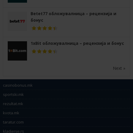
Betet77 обложувалница – рецензија и
бонус
1xBit обложувалница – рецензија и бонус
Next »
casinobonus.mk
sportski.mk
rezultat.mk
kvota.mk
taratur.com
kladjenje.rs