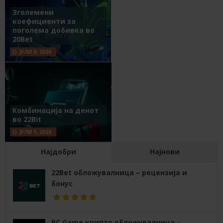
Зголемени
коефициенти за
поголема добивка во
20Bet
ЈУЛИ 8, 2026
Комбинација на денот
во 22Bit
ЈУЛИ 1, 2026
Најдобри
Најнови
22Bet обложувалница – рецензија и
бонус
BC Game крипто обложувалница –