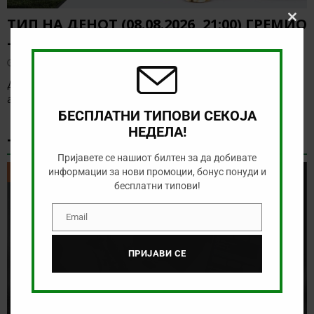
ТИП НА ДЕНОТ (08.08.2026, 21:00) ГРЕМИО
Clos
this
– САО ПАОЛО
modu
август 8, 2026
Денес нема голема понуда за обложување, а ние ќе го
анализираме дуелот од бразилското првенство
[…]
БЕСПЛАТНИ ТИПОВИ СЕКОЈА
НЕДЕЛА!
ТИКЕТ НА ДЕНОТ
Пријавете се нашиот билтен за да добивате
информации за нови промоции, бонус понуди и
ТИКЕТ НА ДЕНОТ
бесплатни типови!
Email
Email
ПРИЈАВИ СЕ