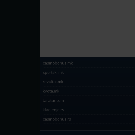
casinobonus.mk
sportski.mk
rezultat.mk
kvota.mk
taratur.com
kladjenje.rs
casinobonus.rs