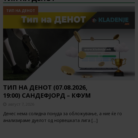
ТИП НА ДЕНОТ
ТИП НА ДЕНОТ (07.08.2026,
19:00) САНДЕФЈОРД – КФУМ
август 7, 2026
Денес нема солидна понуда за обложување, а ние ќе го
анализираме дуелот од норвешката лига
[…]