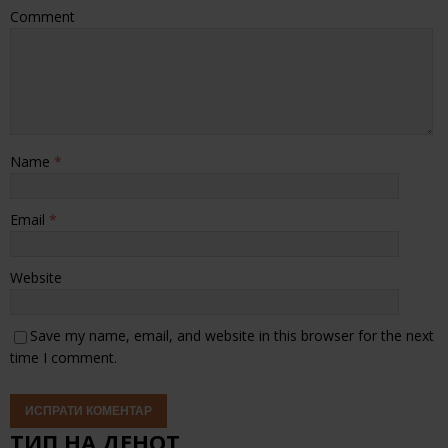
Comment
Name
*
Email
*
Website
Save my name, email, and website in this browser for the next
time I comment.
ТИП НА ДЕНОТ