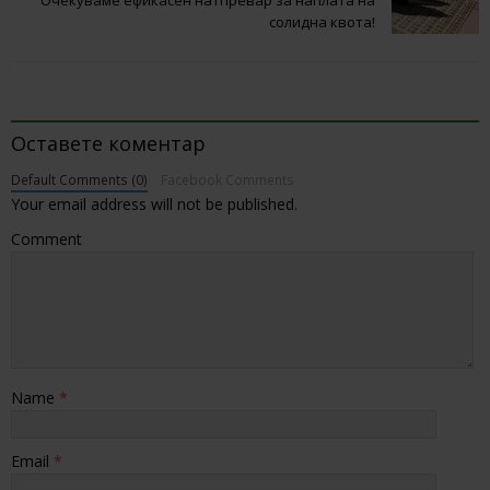
Oчекуваме ефикасен натпревар за наплата на
солидна квота!
BE THE FIRST TO COMMENT
Оставете коментар
Default Comments (0)
Facebook Comments
Your email address will not be published.
Comment
Name
*
Email
*