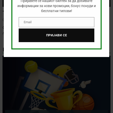
Пријавете се нашиот билтен за да добивате
информации за нови промоции, бонус понуди и
бесплатни типови!
Тикет на денот (петок, 07.08.2026)
август 7, 2026
Email
Email
Овој викенд веќе бележиме старт на послабите европски
лиги, а за кратко ќе започнат и
[…]
ПРИЈАВИ СЕ
НАЈНОВИ БОНУС ВЕСТИ