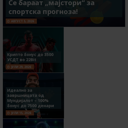
Се бараат „мајстори“ за
спортска прогноза!
АВГУСТ 5, 2026
Крипто бонус до 3500
УСДТ во 22Bit
ЈУЛИ 29, 2026
Идеално за
завршницата од
Мундијалот – 100%
бонус до 7500 денари
ЈУЛИ 15, 2026