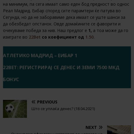
на минимум, па сега имаат само еден бод предност во однос
Реал Мадрид. Еибар според сите парамтери ќе патува во
Сегунда, но да не заборавиме дека имаат се уште шанси за
да обезбедат опстанок. Овде домаќините се фаворити и
очекуваме победа за нив. Наш предлог е
1,
а тоа може да го
изиграте во
22Bet
со коефициент од
1.50
.
АТЛЕТИКО МАДРИД – ЕИБАР 1
22BET: РЕГИСТРИРАЈ СЕ ДЕНЕС И ЗЕМИ 7500 МКД
БОНУС
PREVIOUS
Што се уплаќа денес? (18.04.2021)
NEXT