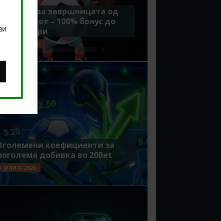
Идеално за завршницата од
Мундијалот – 100% бонус до
ви
7500 денари
ЈУЛИ 15, 2026
Зголемени коефициенти за
поголема добивка во 20Bet
ЈУЛИ 8, 2026