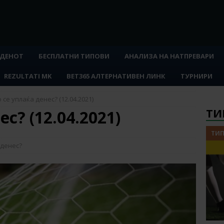
 ДЕНОТ
БЕСПЛАТНИ ТИПОВИ
АНАЛИЗА НА НАТПРЕВАРИ
REZULTATI MK
BET365 АЛТЕРНАТИВЕН ЛИНК
ТУРНИРИ
 се уплаќа денес? (12.04.2021)
ТИ
с? (12.04.2021)
ТИП
 денес?