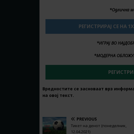
*Одлична м
РЕГИСТРИРАЈ СЕ НА 1
*ИГРАЈ ВО НАЈДО
*МОДЕРНА ОБЛОЖУ
РЕГИСТРИР
Вредностите се засноваат врз информ
на овој текст.
PREVIOUS
Тикет на денот (понеделник,
12.04.2021)