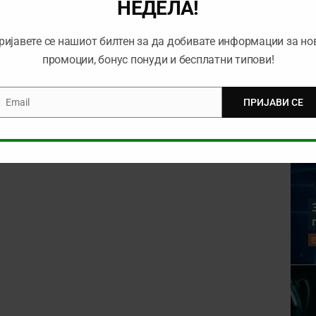
НЕДЕЛА!
ријавете се нашиот билтен за да добивате информации за но
rowser for the next time I comment.
промоции, бонус понуди и бесплатни типови!
Email
ПРИЈАВИ СЕ
mail