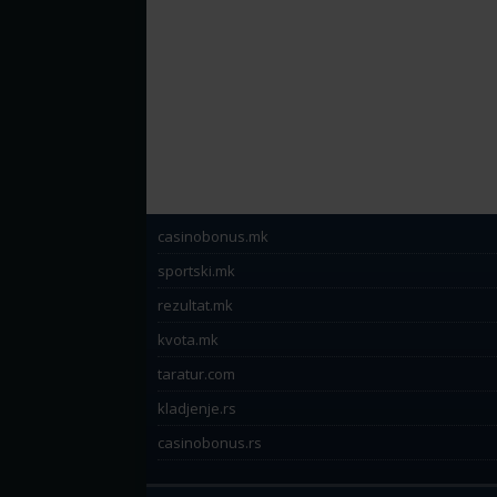
casinobonus.mk
sportski.mk
rezultat.mk
kvota.mk
taratur.com
kladjenje.rs
casinobonus.rs