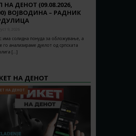
 НА ДЕНОТ (09.08.2026,
:00) ВОЈВОДИНА – РАДНИК
РДУЛИЦА
уст 9, 2026
с има солидна понуда за обложување, а
ќе го анализираме дуелот од српската
рлига
[…]
КЕТ НА ДЕНОТ
ЕТ НА ДЕНОТ