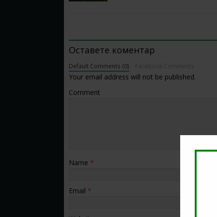
BE THE FIRST TO COMMENT
Оставете коментар
Default Comments (0)
Facebook Comments
Your email address will not be published.
Comment
Name
*
Email
*