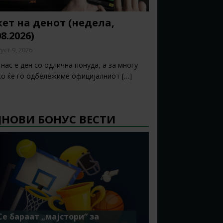
ет на денот (недела,
08.2026)
уст 9, 2026
нас е ден со одлична понуда, а за многу
ко ќе го одбележиме официјалниот
[…]
ЈНОВИ БОНУС ВЕСТИ
Се бараат „мајстори“ за