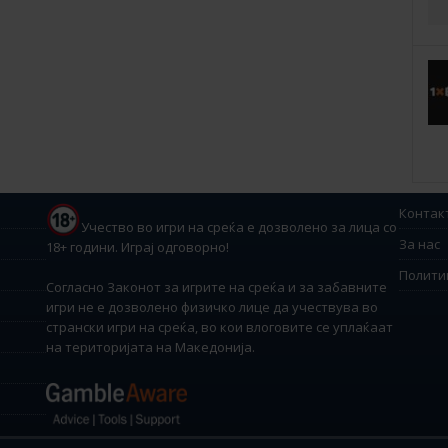
Контак
Учество во игри на среќа е дозволено за лица со
За нас
18+ години. Играј одговорно!
Полити
Согласно Законот за игрите на среќа и за забавните
игри не е дозволено физичко лице да учествува во
странски игри на среќа, во кои влоговите се уплаќаат
на територијата на Македонија.