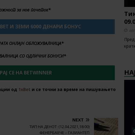
ожност за нов почеток*
Тик
09.
XBET И ЗЕМИ 6000 ДЕНАРИ БОНУС
авг
Пред 
БРАТА ОНЛАЈН ОБЛОЖУВАЛНИЦА*
крат
ВАЛНИЦА СО ОДЛИЧНИ БОНУСИ*
НА
АЈ СЕ НА BETWINNER
ации од
1xBet
и се точни за време на пишувањето
NEXT
ТИП НА ДЕНОТ: (12.04.2021,18:00)
ФЕНЕРБАХЧЕ – ГАЗИАНТЕП