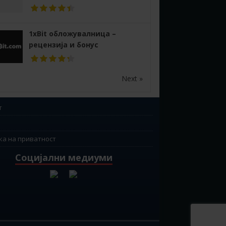
1xBit обложувалница –
рецензија и бонус
Next »
т
ка на приватност
Социјални медиуми