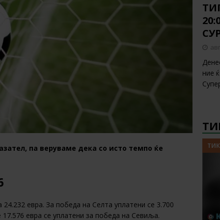
ТИП
20
СУ
авг
Дене
ние 
Супе
ТИ
ТИК
азател, па веруваме дека со исто темпо ќе
6
 24.232 евра. За победа на Селта уплатени се 3.700
е 17.576 евра се уплатени за победа на Севиља.