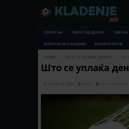
ПОЧЕТНА
ТИКЕТ НА ДЕНОТ
ТИП НА
БОНУСИ ЗА КЛАДЕЊЕ
КАЗИНО ИГРИ
HOME
ШТО СЕ УПЛАЌА ДЕНЕС?
Што
Што се уплаќа дене
април 12, 2021
Viktor
Што се уплаќа