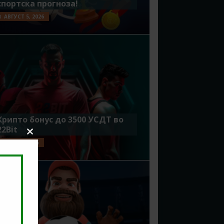
спортска прогноза!
АВГУСТ 5, 2026
Крипто бонус до 3500 УСДТ во
22Bit
Close
ЈУЛИ 29, 2026
this
module