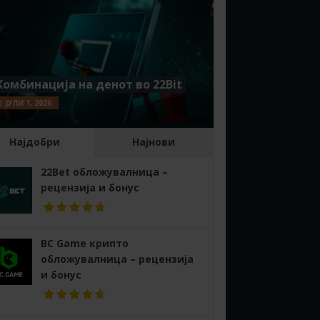
Комбинација на денот во 22Bit
ЈУЛИ 1, 2026
Најдобри
Најнови
22Bet обложувалница –
рецензија и бонус
BC Game крипто
обложувалница – рецензија
и бонус