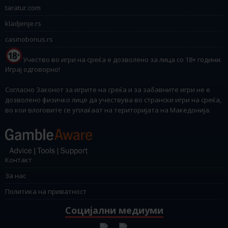
taratur.com
kladjenje.rs
casinobonus.rs
Учество во игри на среќа е дозволено за лица со 18+ години.
Играј одговорно!
Согласно Законот за игрите на среќа и за забавните игри не е
дозволено физичко лице да учествува во странски игри на среќа,
во кои влоговите се уплаќаат на територијата на Македонија.
Контакт
За нас
Политика на приватност
Социјални медиуми