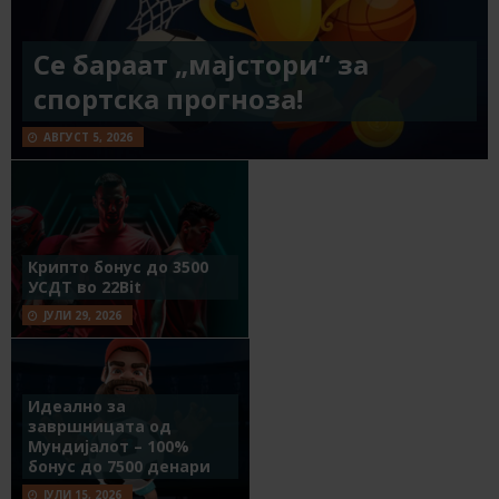
Се бараат „мајстори“ за
спортска прогноза!
АВГУСТ 5, 2026
Крипто бонус до 3500
УСДТ во 22Bit
ЈУЛИ 29, 2026
Идеално за
завршницата од
Мундијалот – 100%
бонус до 7500 денари
ЈУЛИ 15, 2026