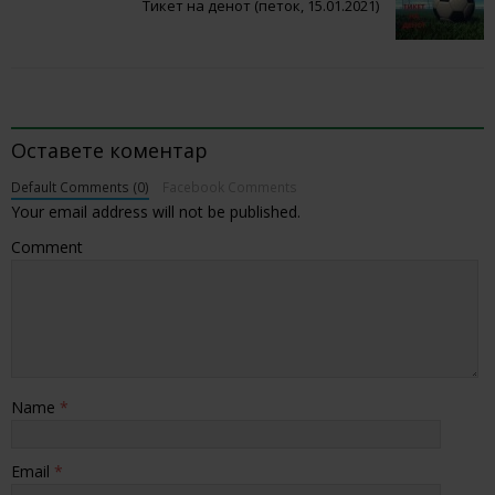
Тикет на денот (петок, 15.01.2021)
BE THE FIRST TO COMMENT
Оставете коментар
Default Comments (0)
Facebook Comments
Your email address will not be published.
Comment
Name
*
Email
*