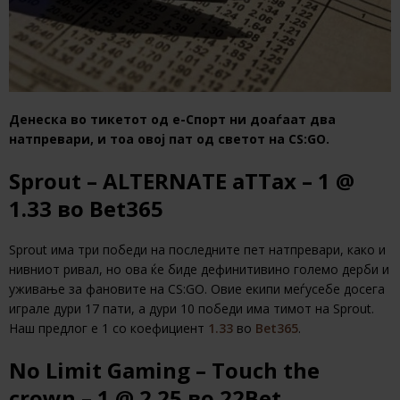
Денеска во тикетот од е-Спорт ни доаѓаат два
натпревари, и тоа овој пат од светот на CS:GO.
Sprout – ALTERNATE aTTax – 1 @
1.33 во Bet365
Sprout има три победи на последните пет натпревари, како и
нивниот ривал, но ова ќе биде дефинитивино големо дерби и
уживање за фановите на CS:GO. Овие екипи меѓусебе досега
играле дури 17 пати, а дури 10 победи има тимот на Sprout.
Наш предлог е 1 со коефициент
1.33
во
Bet365
.
No Limit Gaming – Touch the
crown – 1 @ 2.25 во 22Bet