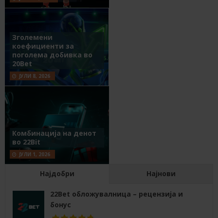
Зголемени
коефициенти за
поголема добивка во
20Bet
ЈУЛИ 8, 2026
Комбинација на денот
во 22Bit
ЈУЛИ 1, 2026
Најдобри
Најнови
22Bet обложувалница – рецензија и
бонус