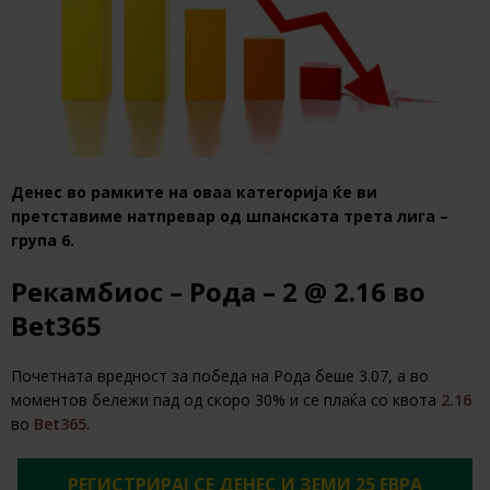
Денес во рамките на оваа категорија ќе ви
претставиме натпревар од шпанската трета лига –
група 6.
Рекамбиос – Рода – 2 @ 2.16 во
Bet365
Почетната вредност за победа на Рода беше 3.07, а во
моментов бележи пад од скоро 30% и се плаќа со квота
2.16
во
Bet365
.
РЕГИСТРИРАЈ СЕ ДЕНЕС И ЗЕМИ 25 ЕВРА