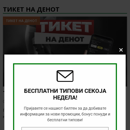
ТИКЕТ НА ДЕНОТ
ТИКЕТ НА ДЕНОТ
Clos
this
modu
БЕСПЛАТНИ ТИПОВИ СЕКОЈА
Тикет на денот (сабота, 08.08.2026)
НЕДЕЛА!
август 8, 2026
Пријавете се нашиот билтен за да добивате
Понудата за денес е солидна, а веќе бележиме старт на
информации за нови промоции, бонус понуди и
некои европски лиги. Ова е
[…]
бесплатни типови!