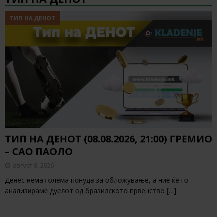
ТИП НА ДЕНОТ
ТИП НА ДЕНОТ (08.08.2026, 21:00) ГРЕМИО
– САО ПАОЛО
август 8, 2026
Денес нема голема понуда за обложување, а ние ќе го
анализираме дуелот од бразилското првенство
[…]