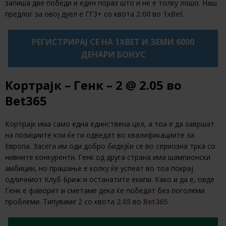
запиша две победи и еден пораз што и не е толку лошо. Наш
предлог за овој дуел е ГГ3+ со квота
2.00
во
1xBet
.
РЕГИСТРИРАЈ СЕ НА 1XBET И ЗЕМИ 6000
ДЕНАРИ БОНУС
Кортрајк – Генк – 2 @ 2.05 во
Bet365
Кортрајк има само една единствена цел, а тоа е да завршат
на позициите кои ќе ги одведат во квалификациите за
Европа. Засега им оди добро бидејќи се во сериозна трка со
нивните конкуренти. Генк од друга страна има шампионски
амбиции, но прашање е колку ќе успеат во тоа покрај
одличниот Клуб Бриж и останатите екипи. Како и да е, овде
Генк е фаворит и сметаме дека ќе победат без поголеми
проблеми. Типуваме 2 со квота
2.05
во
Bet365
.