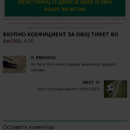
РЕГИСТРИРАЈ СЕ ДЕНЕС И ЗЕМИ 25 ЕВРА
БОНУС ВО BET365
Мин. депозит: €5. Бесплатните облози се кредити за обложување. Потребна е регистрација. Има
лимити за квоти, облози и плаќање. Добивките не го вклучуваат влогот од кредити. Има
временски лимити и правила. | 18+ | gambleaware.org #Ad
ВКУПНО КОЕФИЦИЕНТ ЗА ОВОЈ ТИКЕТ ВО
Bet365
:
4.10
PREVIOUS
Ла Лига 18-то коло: Најава, анализа и предлог
типови
NEXT
Што се уплаќа денес? (09.01.2021)
BE THE FIRST TO COMMENT
Оставете коментар