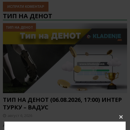
ТИП НА ДЕНОТ
ТИП НА ДЕНОТ
ТИП НА ДЕНОТ (06.08.2026, 17:00) ИНТЕР
ТУРКУ – ВАДУС
август 6, 2026
Clos
Денес има солидна понуда за обложување, а ние ќе го
this
modu