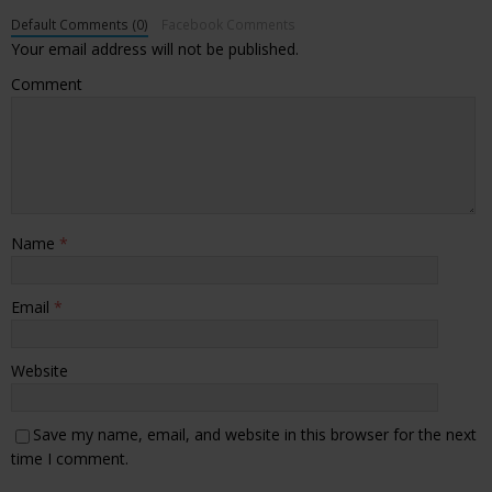
Default Comments (0)
Facebook Comments
Your email address will not be published.
Comment
Name
*
Email
*
Website
Save my name, email, and website in this browser for the next
time I comment.