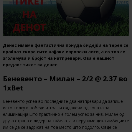
Денес имаме фантастична понуда бидејќи на терен се
враќаат скоро сите најјаки европски лиги, а со тоа се
зголемува и бројот на натпревари. Ова е нашиот
предлог тикет за денес.
Беневенто – Милан – 2/2 @ 2.37 во
1xBet
Беневенто успеа во последните два натпревари да запише
исто толку и победи и тоа ги оддалечи од зоната за
елиминација што практично е голем успех за нив. Милан од
друга страна е лидер на табелата и веруваме дека амбициите
им се да се задржат на тоа место што подолго. Овде се