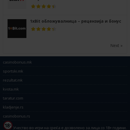
1xBit обложувалница – рецензија и бонус
Next »
casinobonus.mk
sportski.mk
rezultat.mk
kvota.mk
taratur.com
kladjenje.rs
casinobonus.rs
Учество во игри на среќа е дозволено за лица со 18+ години.