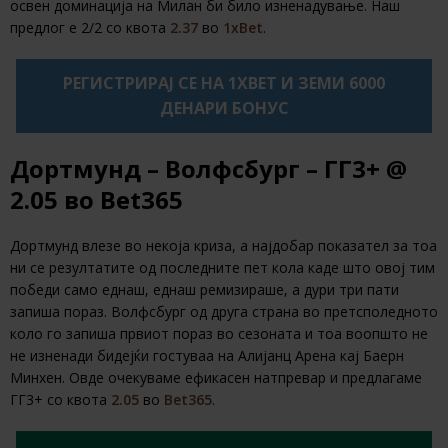
освен доминација на Милан би било изненадување. Наш
предлог е 2/2 со квота
2.37
во
1xBet
.
РЕГИСТРИРАЈ СЕ НА 1XBET И ЗЕМИ 6000
ДЕНАРИ БОНУС
Дортмунд – Волфсбург – ГГ3+ @
2.05 во Bet365
Дортмунд влезе во некоја криза, а најдобар показател за тоа
ни се резултатите од последните пет кола каде што овој тим
победи само еднаш, еднаш ремизираше, а дури три пати
запиша пораз. Волфсбург од друга страна во претсполедното
коло го запиша првиот пораз во сезоната и тоа воопшто не
не изненади бидејќи гостуваа на Алијанц Арена кај Баерн
Минхен. Овде очекуваме ефикасен натпревар и предлагаме
ГГ3+ со квота
2.05
во
Bet365
.