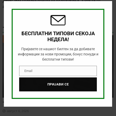
Clos
Денес има солидна понуда за обложување, а ние ќе го
this
анализираме дуелот од Конференциската лига
[…]
modu
ТИКЕТ НА ДЕНОТ
БЕСПЛАТНИ ТИПОВИ СЕКОЈА
НЕДЕЛА!
ТИКЕТ НА ДЕНОТ
Пријавете се нашиот билтен за да добивате
информации за нови промоции, бонус понуди и
бесплатни типови!
Email
Email
ПРИЈАВИ СЕ
Тикет на денот (четврток, 06.08.2026)
август 6, 2026