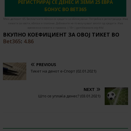
РЕГИСТРИРАЈ СЕ ДЕНЕС И ЗЕМИ 25 ЕВРА
БОНУС ВО BET365
Мин. депозит: €5. Бесплатните облози се кредити за обложување. Потребна е регистрација. Има
лимити за квоти, облози и плаќање. Добивките не го вклучуваат влогот од кредити. Има
временски лимити и правила. | 18+ | gambleaware.org #Ad
ВКУПНО КОЕФИЦИЕНТ ЗА ОВОЈ ТИКЕТ ВО
Bet365
:
4.86
PREVIOUS
Тикет на денот е-Спорт (02.01.2021)
NEXT
Што се уплаќа денес? (03.01.2021)
BE THE FIRST TO COMMENT