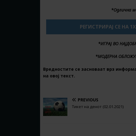
*Одлична м
РЕГИСТРИРАЈ СЕ НА 1
*ИГРАЈ ВО НАЈДО
*МОДЕРНА ОБЛОЖУ
Вредностите се засноваат врз информ
на овој текст.
PREVIOUS
Тикет на денот (02.01.2021)
BE THE FIRST TO COMMENT