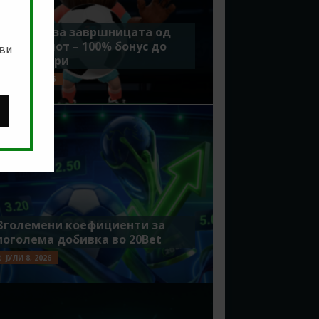
Идеално за завршницата од
Мундијалот – 100% бонус до
ови
7500 денари
ЈУЛИ 15, 2026
Зголемени коефициенти за
поголема добивка во 20Bet
ЈУЛИ 8, 2026