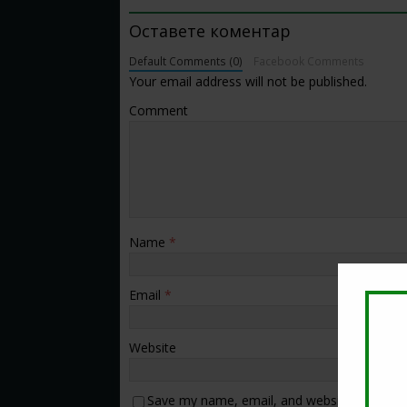
Оставете коментар
Default Comments (0)
Facebook Comments
Your email address will not be published.
Comment
Name
*
Email
*
Website
Save my name, email, and website in this b