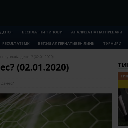
 ДЕНОТ
БЕСПЛАТНИ ТИПОВИ
АНАЛИЗА НА НАТПРЕВАРИ
REZULTATI MK
BET365 АЛТЕРНАТИВЕН ЛИНК
ТУРНИРИ
 се уплаќа денес? (02.01.2020)
ТИ
с? (02.01.2020)
ТИП
 денес?