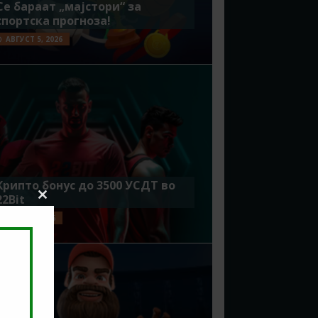
Се бараат „мајстори“ за
спортска прогноза!
АВГУСТ 5, 2026
Крипто бонус до 3500 УСДТ во
22Bit
Close
this
ЈУЛИ 29, 2026
module