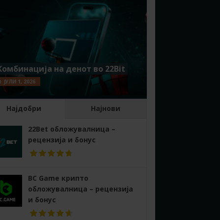
Комбинација на денот во 22Bit
ЈУЛИ 1, 2026
Најдобри
Најнови
22Bet обложувалница –
рецензија и бонус
BC Game крипто
обложувалница – рецензија
и бонус