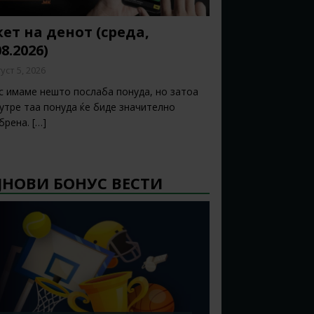
ет на денот (среда,
08.2026)
уст 5, 2026
с имаме нешто послаба понуда, но затоа
 утре таа понуда ќе биде значително
брена.
[…]
ЈНОВИ БОНУС ВЕСТИ