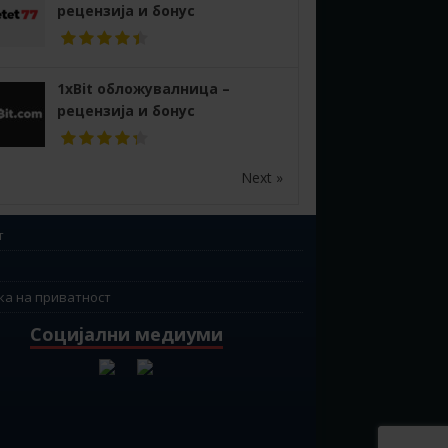
рецензија и бонус
1xBit обложувалница –
рецензија и бонус
Next »
т
ка на приватност
Социјални медиуми