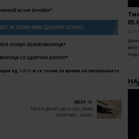
ожност за нов почеток*
Тик
05.
XBET И ЗЕМИ 6000 ДЕНАРИ БОНУС
авг
Дене
БРАТА ОНЛАЈН ОБЛОЖУВАЛНИЦА*
веќе
подо
ВАЛНИЦА СО ОДЛИЧНИ БОНУСИ*
ации од
1xBet
и се точни за време на пишувањето
НА
NEXT
ТИП НА ДЕНОТ: (02.01.2021,19:00)
СПОРТИНГ – БРАГА