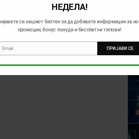
НЕДЕЛА!
ијавете се нашиот билтен за да добивате информации за н
промоции, бонус понуди и бесплатни типови!
Email
ПРИЈАВИ СЕ
mail