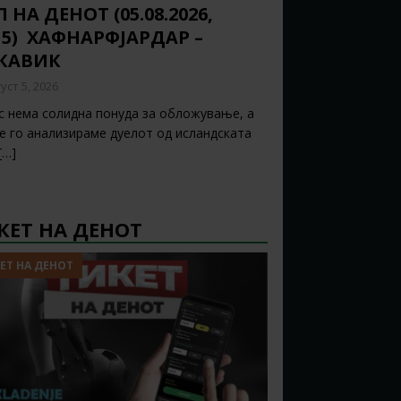
 НА ДЕНОТ (05.08.2026,
15) ХАФНАРФЈАРДАР –
ЈКАВИК
уст 5, 2026
с нема солидна понуда за обложување, а
ќе го анализираме дуелот од исландската
[…]
КЕТ НА ДЕНОТ
ЕТ НА ДЕНОТ