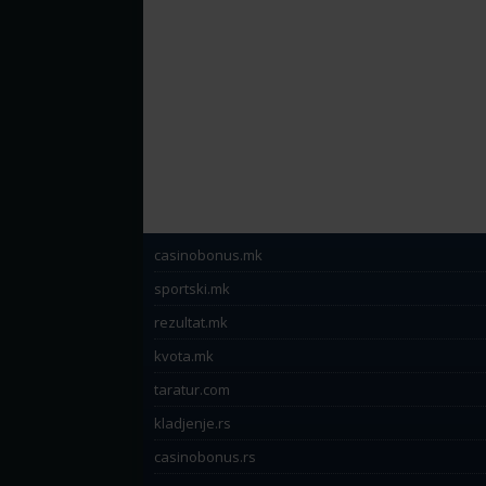
casinobonus.mk
sportski.mk
rezultat.mk
kvota.mk
taratur.com
kladjenje.rs
casinobonus.rs