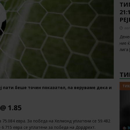
ТИП
21:
РЕ
авг
Дене
ние 
лига
ТИ
ТИК
ј пати беше точен показател, па веруваме дека и
@ 1.85
 75.084 евра. За победа на Хелмонд уплатени се 59.482
е 6.715 евра се уплатени за победа на Дордрехт.