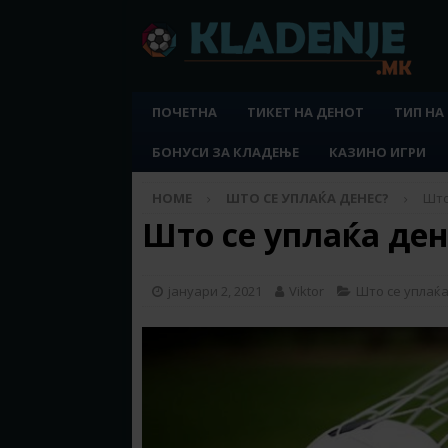
ПОЧЕТНА
ТИКЕТ НА ДЕНОТ
ТИП НА
БОНУСИ ЗА КЛАДЕЊЕ
КАЗИНО ИГРИ
HOME
ШТО СЕ УПЛАЌА ДЕНЕС?
Што
Што се уплаќа дене
јануари 2, 2021
Viktor
Што се уплаќа