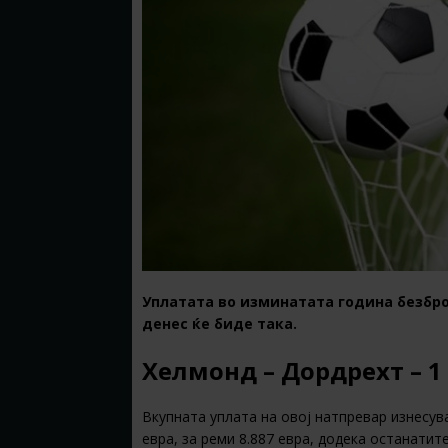
Уплатата во изминатата година безбро
денес ќе биде така.
Хелмонд – Дордрехт – 1 
Вкупната уплата на овој натпревар изнесува
евра, за реми 8.887 евра, додека останатит