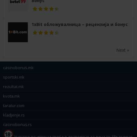
бонус
1xBit обложувалница – рецензија и бонус
Next »
casinobonus.mk
sportski.mk
rezultat.mk
kvota.mk
taratur.com
kladjenje.rs
casinobonus.rs
Учество во игри на среќа е дозволено за лица со 18+ години.