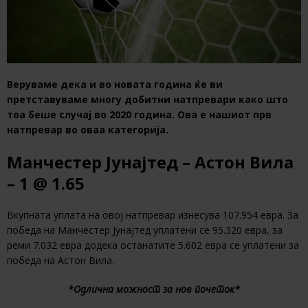
Веруваме дека и во новата година ќе ви
претставуваме многу добитни натпревари како што
тоа беше случај во 2020 година. Ова е нашиот прв
натпревар во оваа категорија.
Манчестер Јунајтед – Астон Вила
– 1 @ 1.65
Вкупната уплата на овој натпревар изнесува 107.954 евра. За
победа на Манчестер Јунајтед уплатени се 95.320 евра, за
реми 7.032 евра додека останатите 5.602 евра се уплатени за
победа на Астон Вила.
*Одлична можност за нов почеток*