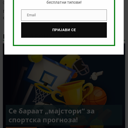
август 9, 2026
бесплатни типови!
Пред нас е ден со одлична понуда, а за многу кратко ќе го
Email
одбележиме официјалниот
[…]
Email
ПРИЈАВИ СЕ
НАЈНОВИ БОНУС ВЕСТИ
Се бараат „мајстори“ за
спортска прогноза!