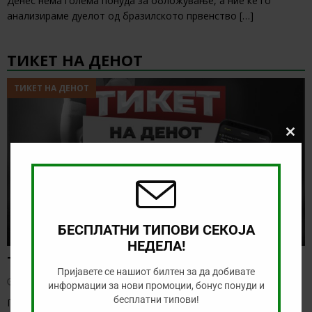
Денес нема голема понуда за обложување, а ние ќе го
анализираме дуелот од бразилското првенство
[…]
ТИКЕТ НА ДЕНОТ
ТИКЕТ НА ДЕНОТ
Clos
this
modu
БЕСПЛАТНИ ТИПОВИ СЕКОЈА
НЕДЕЛА!
Тикет на денот (сабота, 08.08.2026)
Пријавете се нашиот билтен за да добивате
август 8, 2026
информации за нови промоции, бонус понуди и
бесплатни типови!
Понудата за денес е солидна, а веќе бележиме старт на