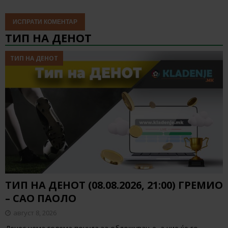
ТИП НА ДЕНОТ
ТИП НА ДЕНОТ
ТИП НА ДЕНОТ (08.08.2026, 21:00) ГРЕМИО
– САО ПАОЛО
август 8, 2026