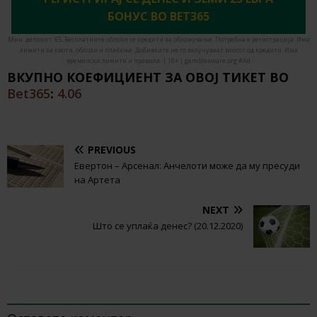
БОНУС ВО BET365
Мин. депозит: €5. Бесплатните облози се кредити за обложување. Потребна е регистрација. Има
лимити за квоти, облози и плаќање. Добивките не го вклучуваат влогот од кредити. Има
временски лимити и правила. | 18+ | gambleaware.org #Ad
ВКУПНО КОЕФИЦИЕНТ ЗА ОВОЈ ТИКЕТ ВО
Bet365
:
4.06
PREVIOUS
Евертон – Арсенал: Анчелоти може да му пресуди
на Артета
NEXT
Што се уплаќа денес? (20.12.2020)
BE THE FIRST TO COMMENT