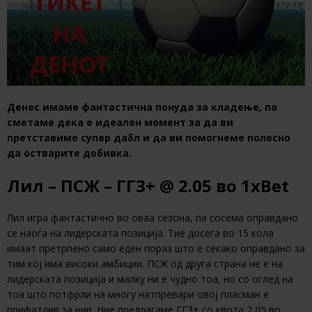
Денес имаме фантастична понуда за кладење, па
сметаме дека е идеален момент за да ви
претставиме супер дабл и да ви помогнеме полесно
да остварите добивка.
Лил – ПСЖ – ГГ3+ @ 2.05 во 1xBet
Лил игра фантастично во оваа сезона, па сосема оправдано
се наоѓа на лидерската позиција. Тие досега во 15 кола
имаат претрпено само еден пораз што е секако оправдано за
тим кој има високи амбиции. ПСЖ од друга страна не е на
лидерската позиција и малку ни е чудно тоа, но со оглед на
тоа што потфрли на многу натпревари овој пласман е
прифатлив за нив. Ние предлагаме ГГ3+ со квота
2.05
во