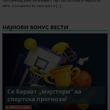
Овој викенд веќе бележиме старт на послабите европски
лиги, а за кратко ќе започнат и
[…]
НАЈНОВИ БОНУС ВЕСТИ
Се бараат „мајстори“ за
спортска прогноза!
АВГУСТ 5, 2026