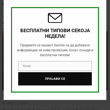
this
анализираме дуелот од норвешката лига
[…]
modu
ТИКЕТ НА ДЕНОТ
БЕСПЛАТНИ ТИПОВИ СЕКОЈА
ТИКЕТ НА ДЕНОТ
НЕДЕЛА!
Пријавете се нашиот билтен за да добивате
информации за нови промоции, бонус понуди и
бесплатни типови!
Email
Email
ПРИЈАВИ СЕ
Тикет на денот (петок, 07.08.2026)
август 7, 2026