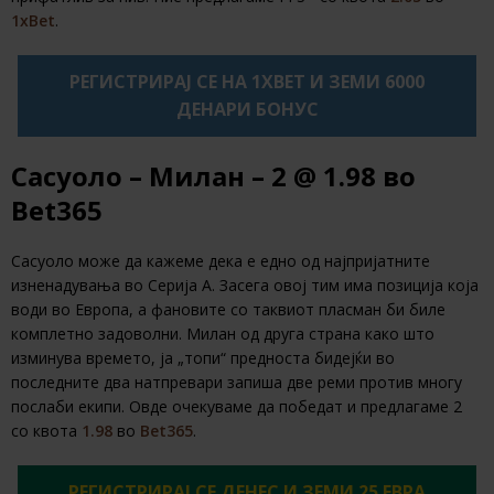
1xBet
.
РЕГИСТРИРАЈ СЕ НА 1XBET И ЗЕМИ 6000
ДЕНАРИ БОНУС
Сасуоло – Милан – 2 @ 1.98 во
Bet365
Сасуоло може да кажеме дека е едно од најпријатните
изненадувања во Серија А. Засега овој тим има позиција која
води во Европа, а фановите со таквиот пласман би биле
комплетно задоволни. Милан од друга страна како што
изминува времето, ја „топи“ предноста бидејќи во
последните два натпревари запиша две реми против многу
послаби екипи. Овде очекуваме да победат и предлагаме 2
со квота
1.98
во
Bet365
.
РЕГИСТРИРАЈ СЕ ДЕНЕС И ЗЕМИ 25 ЕВРА