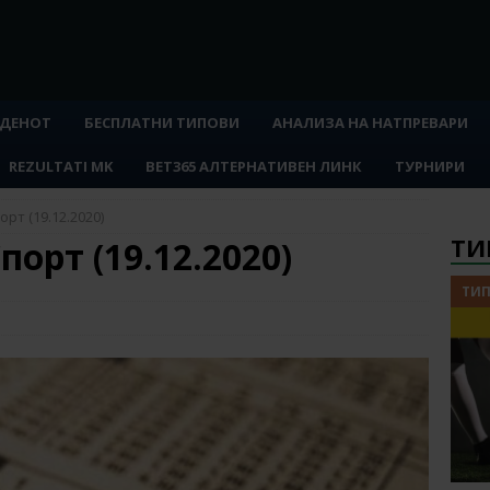
 ДЕНОТ
БЕСПЛАТНИ ТИПОВИ
АНАЛИЗА НА НАТПРЕВАРИ
REZULTATI MK
BET365 АЛТЕРНАТИВЕН ЛИНК
ТУРНИРИ
рт (19.12.2020)
ТИ
порт (19.12.2020)
ТИП