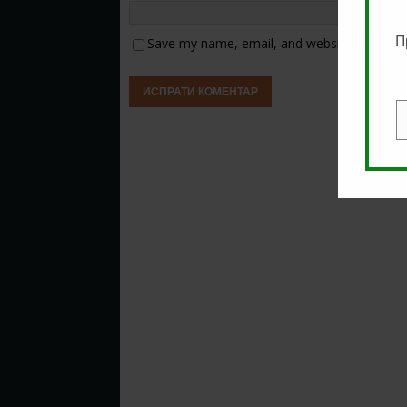
П
Save my name, email, and website in this b
E