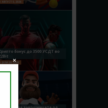
АВГУСТ 5, 2026
Крипто бонус до 3500 УСДТ во
22Bit
ЈУЛИ 29, 2026
Close
this
module
Идеално за завршницата од