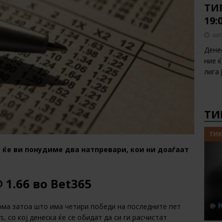
ТИП
19:
авг
Дене
ние 
лига
ТИ
ТИК
 ќе ви понудиме два натпревари, кои ни доаѓаат
@ 1.66 во Bet365
рма затоа што има четири победи на последните пет
, со кој денеска ќе се обидат да си ги расчистат