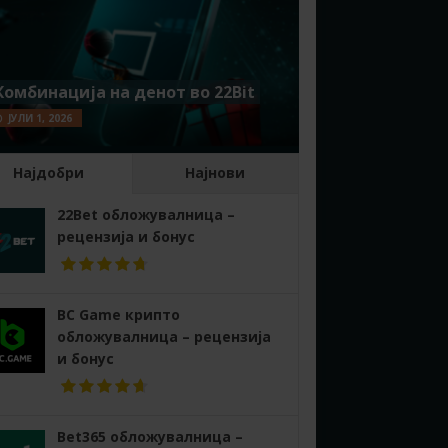
Комбинација на денот во 22Bit
ЈУЛИ 1, 2026
Најдобри
Најнови
22Bet обложувалница –
рецензија и бонус
BC Game крипто
обложувалница – рецензија
и бонус
Bet365 обложувалница –