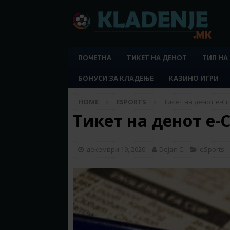
ПОЧЕТНА
ТИКЕТ НА ДЕНОТ
ТИП НА
БОНУСИ ЗА КЛАДЕЊЕ
КАЗИНО ИГРИ
HOME
ESPORTS
Тикет на денот е-Спо
Тикет на денот е-С
декември 19, 2020
Dejan C
eSports