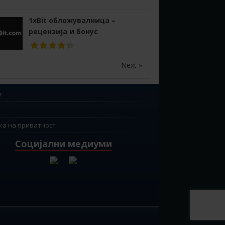
1xBit обложувалница –
рецензија и бонус
Next »
т
ка на приватност
Социјални медиуми