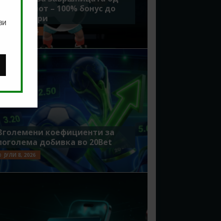
Мундијалот – 100% бонус до
7500 денари
ви
ЈУЛИ 15, 2026
Зголемени коефициенти за
поголема добивка во 20Bet
ЈУЛИ 8, 2026