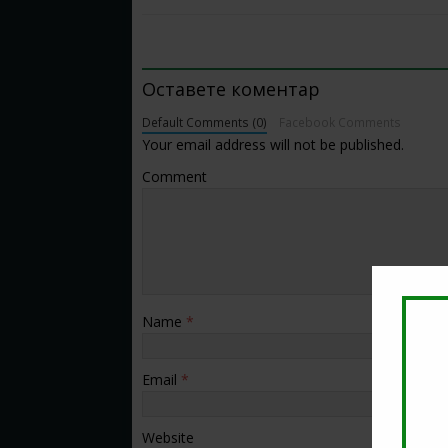
BE THE FIRST TO COMMENT
Оставете коментар
Default Comments (0)
Facebook Comments
Your email address will not be published.
Comment
Name
*
Email
*
Website