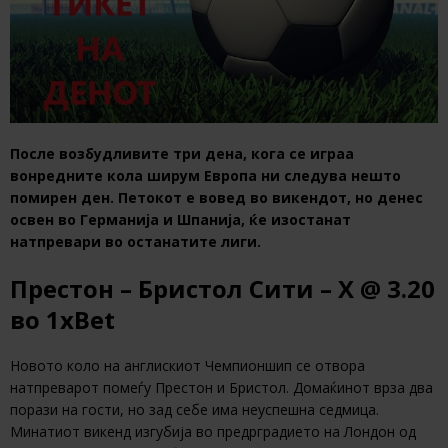
После возбудливите три дена, кога се играа
вонредните кола ширум Европа ни следува нешто
помирен ден. Петокот е вовед во викендот, но денес
освен во Германија и Шпанија, ќе изостанат
натпревари во останатите лиги.
Престон – Бристол Сити – Х
@ 3.20
во
1xBet
Новото коло на англискиот Чемпионшип се отвора
натпреварот помеѓу Престон и Бристол. Домаќинот врза два
порази на гости, но зад себе има неуспешна седмица.
Минатиот викенд изгубија во предрградието на Лондон од