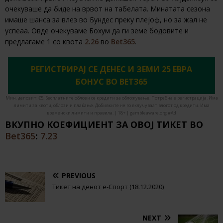
очекуваше да биде на врвот на табелата. Минатата сезона
имаше шанса за влез во Бундес преку плејоф, но за жал не
успеаа. Овде очекуваме Бохум да ги земе бодовите и
предлагаме 1 со квота
2.26
во
Bet365
.
РЕГИСТРИРАЈ СЕ ДЕНЕС И ЗЕМИ 25 ЕВРА
БОНУС ВО BET365
Мин. депозит: €5. Бесплатните облози се кредити за обложување. Потребна е регистрација. Има
лимити за квоти, облози и плаќање. Добивките не го вклучуваат влогот од кредити. Има
временски лимити и правила. | 18+ | gambleaware.org #Ad
ВКУПНО КОЕФИЦИЕНТ ЗА ОВОЈ ТИКЕТ ВО
Bet365
:
7.23
PREVIOUS
Тикет на денот е-Спорт (18.12.2020)
NEXT