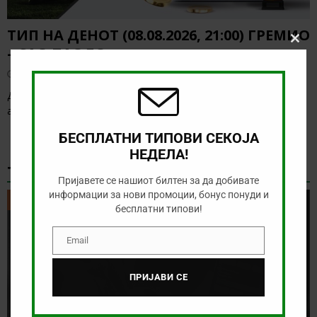
ТИП НА ДЕНОТ (08.08.2026, 21:00) ГРЕМИО
Clos
– САО ПАОЛО
this
modu
август 8, 2026
Денес нема голема понуда за обложување, а ние ќе го
анализираме дуелот од бразилското првенство
[…]
БЕСПЛАТНИ ТИПОВИ СЕКОЈА
НЕДЕЛА!
ТИКЕТ НА ДЕНОТ
Пријавете се нашиот билтен за да добивате
информации за нови промоции, бонус понуди и
ТИКЕТ НА ДЕНОТ
бесплатни типови!
Email
Email
ПРИЈАВИ СЕ