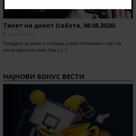
Тикет на денот (сабота, 08.08.2026)
август 8, 2026
Понудата за денес е солидна, а веќе бележиме старт на
некои европски лиги. Ова е
[…]
НАЈНОВИ БОНУС ВЕСТИ