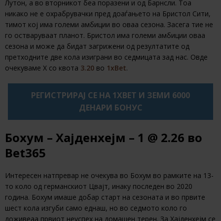
Лутон, а во вторникот беа поразени и од Барнсли. Тоа
никако не е охрабрувачки пред доаѓањето на Бристол Сити,
тимот кој има големи амбиции во оваа сезона. Засега тие не
го остваруваат планот. Бристол има големи амбиции оваа
сезона и може да бидат загрижени од резултатите од
претходните две кола изиграни во седмицата зад нас. Овде
очекуваме Х со квота
3.20
во
1xBet
.
РЕГИСТРИРАЈ СЕ НА 1XBET И ЗЕМИ 6000
ДЕНАРИ БОНУС
Бохум – Хајденхејм – 1
@ 2.26 во
Bet365
Интересен натпревар не очекува во Бохум во рамките на 13-
то коло од германскиот Цвајт, инаку последен во 2020
година. Бохум имаше добар старт на сезоната и во првите
шест кола изгуби само еднаш, но во седмото коло го
доживеаа првиот неуспех на домашен терен. За Хајденхејм се