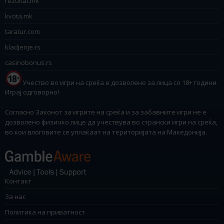
rezultat.mk
kvota.mk
taratur.com
kladjenje.rs
casinobonus.rs
Учество во игри на среќа е дозволено за лица со 18+ години.
Играј одговорно!
Согласно Законот за игрите на среќа и за забавните игри не е
дозволено физичко лице да учествува во странски игри на среќа,
во кои влоговите се уплаќаат на територијата на Македонија.
Контакт
За нас
Политика на приватност