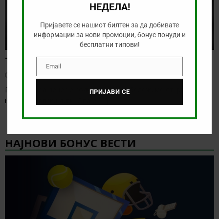
НЕДЕЛА!
Пријавете се нашиот билтен за да добивате
информации за нови промоции, бонус понуди и
бесплатни типови!
Тикет на денот (сабота, 08.08.2026)
Email
Email
август 8, 2026
Понудата за денес е солидна, а веќе бележиме старт на
ПРИЈАВИ СЕ
некои европски лиги. Ова е
[…]
НАЈНОВИ БОНУС ВЕСТИ