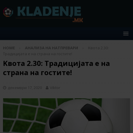
HOME
АНАЛИЗА НА НАТПРЕВАРИ
Kвота 2.30:
Традицијата е на страна на гостите!
Kвота 2.30: Традицијата е на
страна на гостите!
декември 17, 2020
Viktor