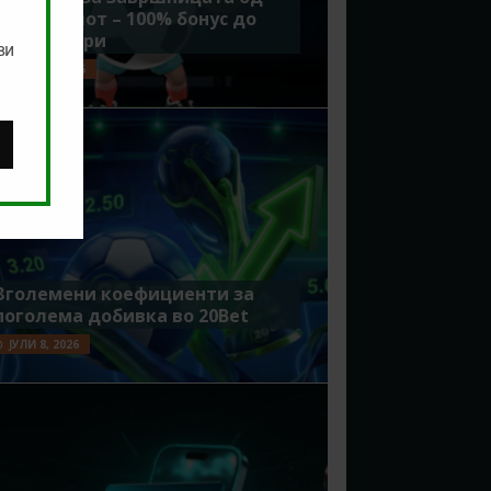
Мундијалот – 100% бонус до
7500 денари
ви
ЈУЛИ 15, 2026
Зголемени коефициенти за
поголема добивка во 20Bet
ЈУЛИ 8, 2026