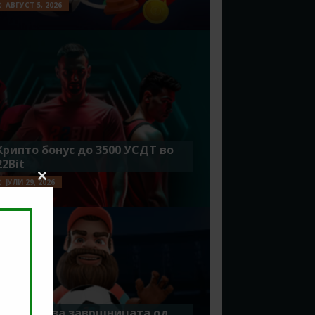
АВГУСТ 5, 2026
Крипто бонус до 3500 УСДТ во
22Bit
ЈУЛИ 29, 2026
Close
this
module
Идеално за завршницата од