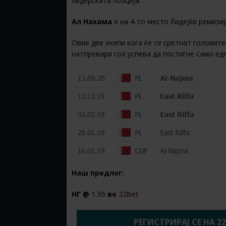
лидерската позција.
Ал Нахама
е на 4-то место бидејќи ремизи
Овие две екипи кога ќе се сретнат головите
натпревари гол успева да постигне само едн
Наш предлог:
НГ @
1.95
во
22Bet
РЕГИСТРИРАЈ СЕ НА 2