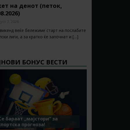
ет на денот (петок,
08.2026)
уст 7, 2026
 викенд веќе бележиме старт на послабите
ски лиги, а за кратко ќе започнат и
[…]
ЈНОВИ БОНУС ВЕСТИ
Се бараат „мајстори“ за
спортска прогноза!