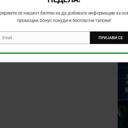
ријавете се нашиот билтен за да добивате информации за но
промоции, бонус понуди и бесплатни типови!
Email
ПРИЈАВИ СЕ
mail
rowser for the next time I comment.