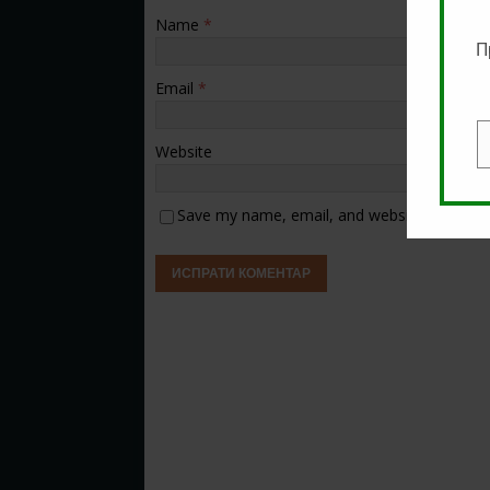
Name
*
П
Email
*
Website
E
Save my name, email, and website in this b