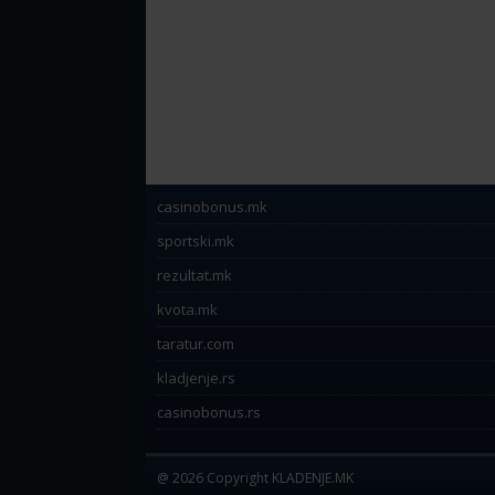
casinobonus.mk
sportski.mk
rezultat.mk
kvota.mk
taratur.com
kladjenje.rs
casinobonus.rs
@ 2026 Copyright KLADENJE.MK