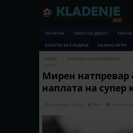
ПОЧЕТНА
ТИКЕТ НА ДЕНОТ
ТИП НА
БОНУСИ ЗА КЛАДЕЊЕ
КАЗИНО ИГРИ
HOME
АНАЛИЗА НА НАТПРЕВАРИ
М
квота!
Мирен натпревар 
наплата на супер 
декември 14, 2020
Viktor
Анализа н