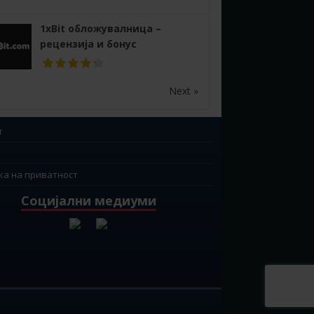
1xBit обложувалница –
рецензија и бонус
Next »
т
ка на приватност
Социјални медиуми