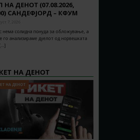
 НА ДЕНОТ (07.08.2026,
00) САНДЕФЈОРД – КФУМ
уст 7, 2026
с нема солидна понуда за обложување, а
ќе го анализираме дуелот од норвешката
[…]
КЕТ НА ДЕНОТ
ЕТ НА ДЕНОТ