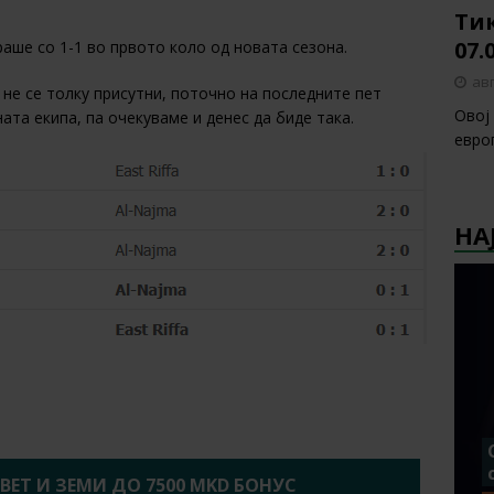
Тик
07.
раше со 1-1 во првото коло од новата сезона.
авг
 не се толку присутни, поточно на последните пет
Овој
ата екипа, па очекуваме и денес да биде така.
европ
НА
2BET И ЗЕМИ ДО 7500 MKD БОНУС