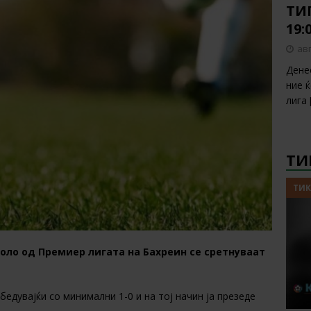
ТИП
19:
авг
Дене
ние 
лига
ТИ
ТИК
коло од Премиер лигата на Бахреин се сретнуваат
едувајќи со минимални 1-0 и на тој начин ја презеде