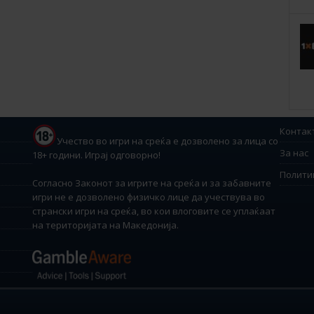
Контак
Учество во игри на среќа е дозволено за лица со
За нас
18+ години. Играј одговорно!
Полити
Согласно Законот за игрите на среќа и за забавните
игри не е дозволено физичко лице да учествува во
странски игри на среќа, во кои влоговите се уплаќаат
на територијата на Македонија.