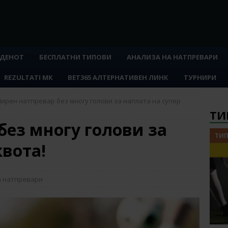
 ДЕНОТ
БЕСПЛАТНИ ТИПОВИ
АНАЛИЗА НА НАТПРЕВАРИ
REZULTATI MK
BET365 АЛТЕРНАТИВЕН ЛИНК
ТУРНИРИ
ирен натпревар без многу голови за наплата на супер
ТИ
без многу голови за
ТИП
квота!
а натпревари