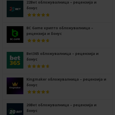
22Bet обложувалница – рецензија и
бонус
BC Game крипто обложувалница –
рецензија и бонус
Bet365 обложувалница – рецензија и
бонус
Kingmaker обложувалница – рецензија и
бонус
20Bet обложувалница – рецензија и
бонус