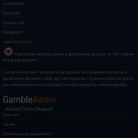
rezultat.mk
kvota.mk
taratur.com
kladjenje.rs
casinobonus.rs
Учество во игри на среќа е дозволено за лица со 18+ години.
Играј одговорно!
Согласно Законот за игрите на среќа и за забавните игри не е
дозволено физичко лице да учествува во странски игри на среќа,
во кои влоговите се уплаќаат на територијата на Македонија.
Контакт
За нас
Политика на приватност