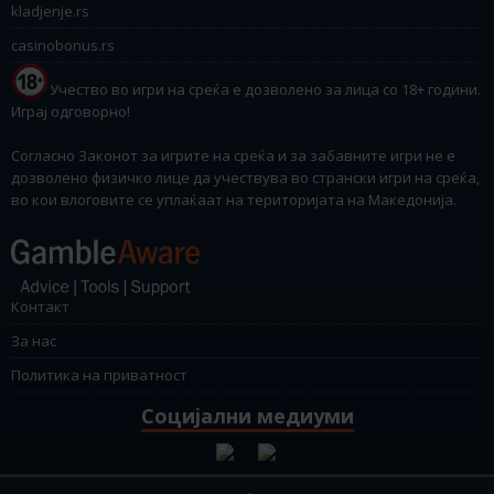
kladjenje.rs
casinobonus.rs
Учество во игри на среќа е дозволено за лица со 18+ години.
Играј одговорно!
Согласно Законот за игрите на среќа и за забавните игри не е
дозволено физичко лице да учествува во странски игри на среќа,
во кои влоговите се уплаќаат на територијата на Македонија.
Контакт
За нас
Политика на приватност
Социјални медиуми