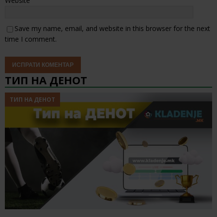
Website
Save my name, email, and website in this browser for the next
time I comment.
ТИП НА ДЕНОТ
ТИП НА ДЕНОТ