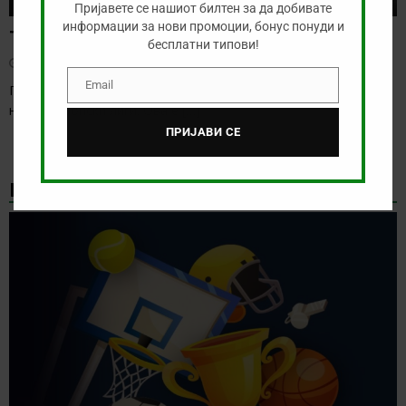
Пријавете се нашиот билтен за да добивате
информации за нови промоции, бонус понуди и
Тикет на денот (сабота, 08.08.2026)
бесплатни типови!
август 8, 2026
Email
Понудата за денес е солидна, а веќе бележиме старт на
Email
некои европски лиги. Ова е
[…]
ПРИЈАВИ СЕ
НАЈНОВИ БОНУС ВЕСТИ