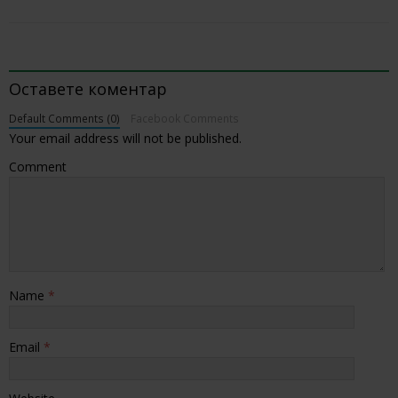
BE THE FIRST TO COMMENT
Оставете коментар
Default Comments (0)
Facebook Comments
Your email address will not be published.
Comment
Name
*
Email
*