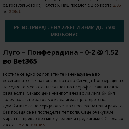
од гостувањето кај Телстар. Наш предлог е 2 со квота
2.05
во
22Bet
.
РЕГИСТРИРАЈ СЕ НА 22BET И ЗЕМИ ДО 7500
MKD БОНУС
Луго – Понферадина – 0-2
@ 1.52
во
Bet365
Гостите се едно од пријатните изненадувања во
досегашнито тек на првенството во Сегунда. Понферадина е
на седмото место, а пласманот во плеј оф е главна цел за
оваа екипа. Секако дека нивниот влез во Ла Лига би бил
голем залак, но затоа може да играат растеретено.
Домаќините се во серија од четири последователни реми, а
без победа се на последните пет кола. Овде очекуваме
мирен натпревар без многу голови и предлагаме 0-2 гола со
квота
1.52
во
Bet365
.