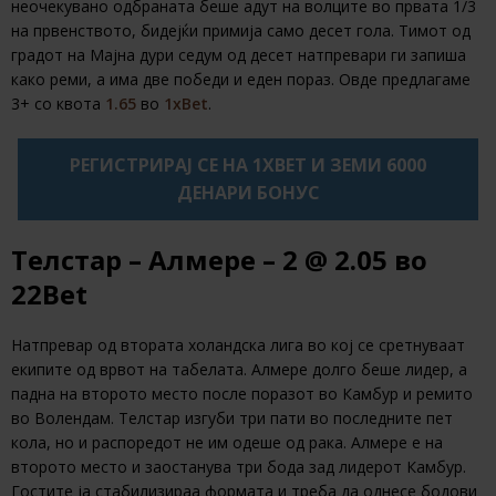
неочекувано одбраната беше адут на волците во првата 1/3
на првенството, бидејќи примија само десет гола. Тимот од
градот на Мајна дури седум од десет натпревари ги запиша
како реми, а има две победи и еден пораз. Овде предлагаме
3+ со квота
1.65
во
1xBet
.
РЕГИСТРИРАЈ СЕ НА 1XBET И ЗЕМИ 6000
ДЕНАРИ БОНУС
Телстар – Алмере – 2
@ 2.05
во
22Bet
Натпревар од втората холандска лига во кој се сретнуваат
екипите од врвот на табелата. Алмере долго беше лидер, а
падна на второто место после поразот во Камбур и ремито
во Волендам. Телстар изгуби три пати во последните пет
кола, но и распоредот не им одеше од рака. Алмере е на
второто место и заостанува три бода зад лидерот Камбур.
Гостите ја стабилизираа формата и треба да однесе бодови