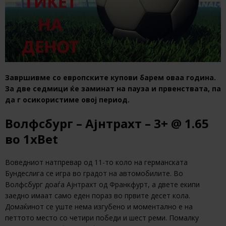
Завршивме со европските купови барем оваа година.
За две седмици ќе заминат на пауза и првенствата, па
да г осикористиме овој период.
Волфсбург – Ајнтрахт – 3+
@ 1.65
во
1xBet
Воведниот натпревар од 11-то коло на германската
Бундеслига се игра во градот на автомобилите. Во
Волфсбург доаѓа Ајнтрахт од Франкфурт, а двете екипи
заедно имаат само еден пораз во првите десет кола.
Домаќинот се уште нема изгубено и моментално е на
петтото место со четири победи и шест реми. Помалку