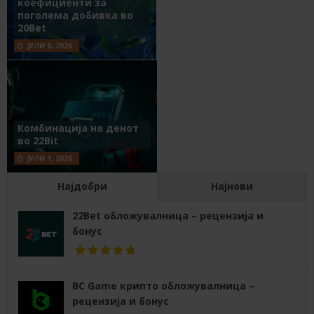
коефициенти за
поголема добивка во
20Bet
ЈУЛИ 8, 2026
Комбинација на денот
во 22Bit
ЈУЛИ 1, 2026
Најдобри
Најнови
22Bet обложувалница – рецензија и
бонус
BC Game крипто обложувалница –
рецензија и бонус