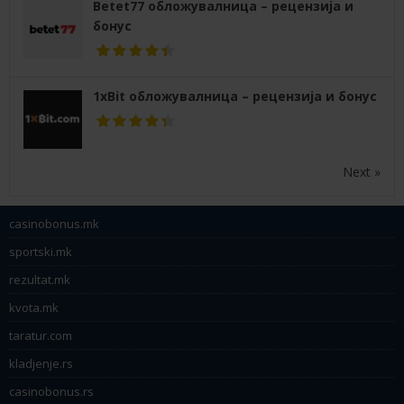
Betet77 обложувалница – рецензија и
бонус
1xBit обложувалница – рецензија и бонус
Next »
casinobonus.mk
sportski.mk
rezultat.mk
kvota.mk
taratur.com
kladjenje.rs
casinobonus.rs