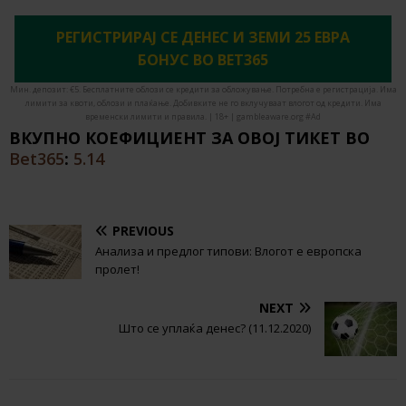
РЕГИСТРИРАЈ СЕ ДЕНЕС И ЗЕМИ 25 ЕВРА
БОНУС ВО BET365
Мин. депозит: €5. Бесплатните облози се кредити за обложување. Потребна е регистрација. Има
лимити за квоти, облози и плаќање. Добивките не го вклучуваат влогот од кредити. Има
временски лимити и правила. | 18+ | gambleaware.org #Ad
ВКУПНО КОЕФИЦИЕНТ ЗА ОВОЈ ТИКЕТ ВО
Bet365
:
5.14
PREVIOUS
Анализа и предлог типови: Влогот е европска
пролет!
NEXT
Што се уплаќа денес? (11.12.2020)