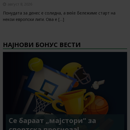
август 8, 2026
Понудата за денес е солидна, а веќе бележиме старт на
некои европски лиги. Ова е
[…]
НАЈНОВИ БОНУС ВЕСТИ
Се бараат „мајстори“ за
спортска прогноза!