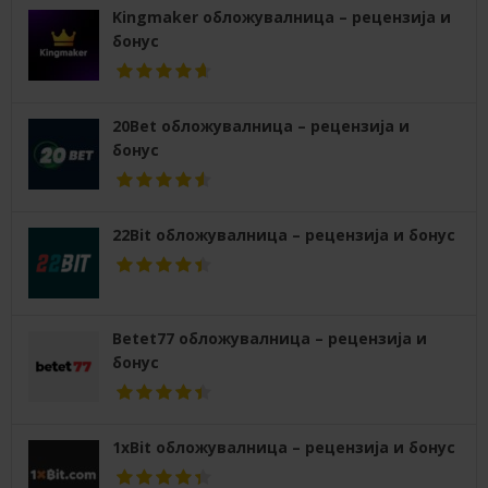
Kingmaker обложувалница – рецензија и
бонус
20Bet обложувалница – рецензија и
бонус
22Bit обложувалница – рецензија и бонус
Betet77 обложувалница – рецензија и
бонус
1xBit обложувалница – рецензија и бонус