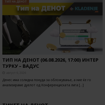
ТИП НА ДЕНОТ
ТИП НА ДЕНОТ (06.08.2026, 17:00) ИНТЕР
ТУРКУ – ВАДУС
август 6, 2026
Денес има солидна понуда за обложување, а ние ќе го
анализираме дуелот од Конференциската лига
[…]