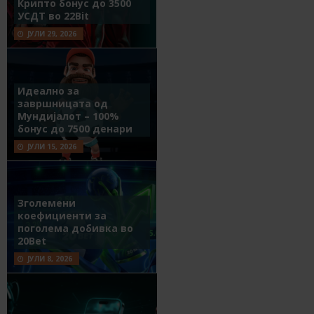
Крипто бонус до 3500
УСДТ во 22Bit
ЈУЛИ 29, 2026
Идеално за
завршницата од
Мундијалот – 100%
бонус до 7500 денари
ЈУЛИ 15, 2026
Зголемени
коефициенти за
поголема добивка во
20Bet
ЈУЛИ 8, 2026