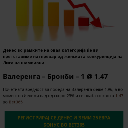
Денес во рамките на оваа категорија ќе ви
претставиме натпревар од женската конкуренција на
Лига на шампиони.
Валеренга – Бронби – 1 @ 1.47
Почетната вредност за победа на Валеренга беше 1.96, а во
моментов бележи пад од скоро 25% и се плаќа со квота
1.47
во
Bet365
.
РЕГИСТРИРАЈ СЕ ДЕНЕС И ЗЕМИ 25 ЕВРА
БОНУС ВО BET365