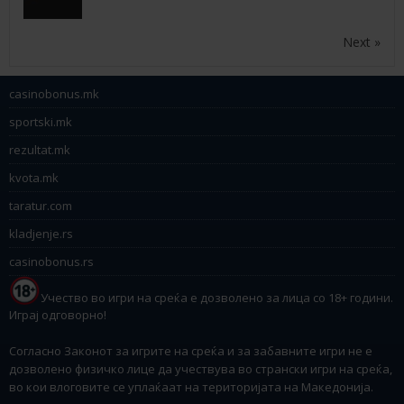
Next »
casinobonus.mk
sportski.mk
rezultat.mk
kvota.mk
taratur.com
kladjenje.rs
casinobonus.rs
Учество во игри на среќа е дозволено за лица со 18+ години.
Играј одговорно!
Согласно Законот за игрите на среќа и за забавните игри не е
дозволено физичко лице да учествува во странски игри на среќа,
во кои влоговите се уплаќаат на територијата на Македонија.