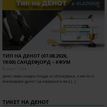
ТИП НА ДЕНОТ (07.08.2026,
19:00) САНДЕФЈОРД – КФУМ
август 7, 2026
Денес нема солидна понуда за обложување, а ние ќе го
анализираме дуелот од норвешката лига
[…]
ТИКЕТ НА ДЕНОТ