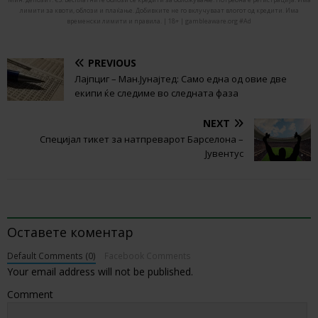
лимити за квоти, облози и плаќање. Добивките не го вклучуваат влогот од кредити. Има
временски лимити и правила. | 18+ | gambleaware.org #Ad
PREVIOUS
Лајпциг – Ман.Јунајтед: Само една од овие две
екипи ќе следиме во следната фаза
NEXT
Специјал тикет за натпреварот Барселона –
Јувентус
BE THE FIRST TO COMMENT
Оставете коментар
Default Comments (0)
Facebook Comments
Your email address will not be published.
Comment