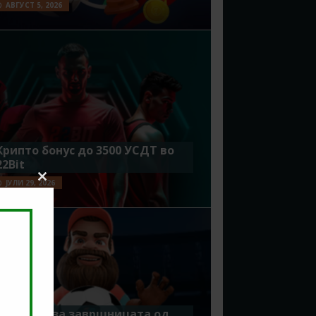
АВГУСТ 5, 2026
Крипто бонус до 3500 УСДТ во
22Bit
ЈУЛИ 29, 2026
Close
this
module
Идеално за завршницата од