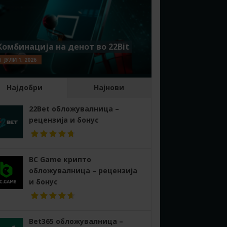
Комбинација на денот во 22Bit
ЈУЛИ 1, 2026
Најдобри
Најнови
22Bet обложувалница –
рецензија и бонус
BC Game крипто
обложувалница – рецензија
и бонус
Bet365 обложувалница –