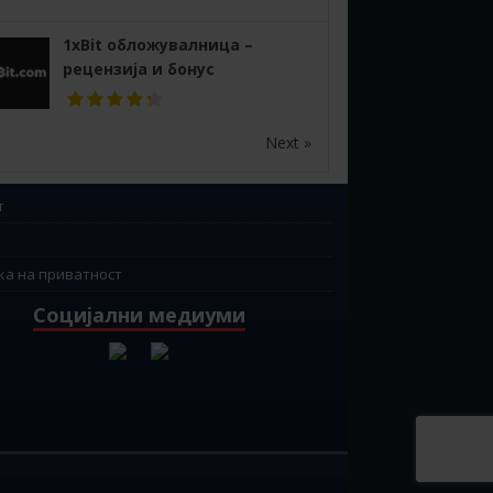
1xBit обложувалница –
рецензија и бонус
Next »
т
ка на приватност
Социјални медиуми