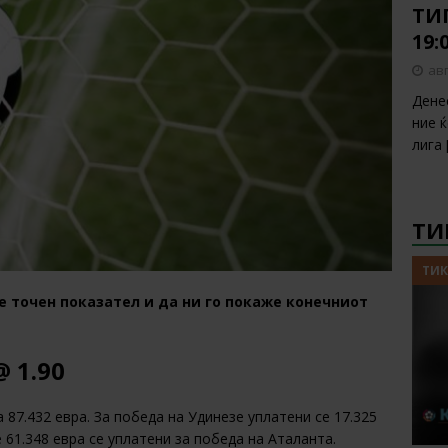
ТИП
19:
авг
Дене
ние 
лига
ТИ
ТИК
е точен показател и да ни го покаже конечниот
@ 1.90
 87.432 евра. За победа на Удинезе уплатени се 17.325
е 61.348 евра се уплатени за победа на Аталанта.