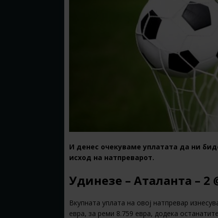
И денес очекуваме уплатата да ни бид
исход на натпреварот.
Удинезе – Аталанта – 2 
Вкупната уплата на овој натпревар изнесува
евра, за реми 8.759 евра, додека останатит