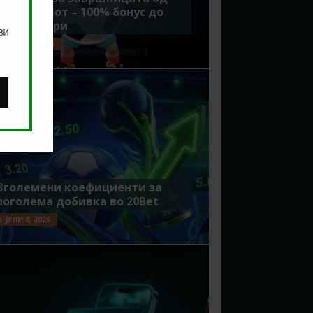
Мундијалот – 100% бонус до
7500 денари
ви
ЈУЛИ 15, 2026
Зголемени коефициенти за
поголема добивка во 20Bet
ЈУЛИ 8, 2026