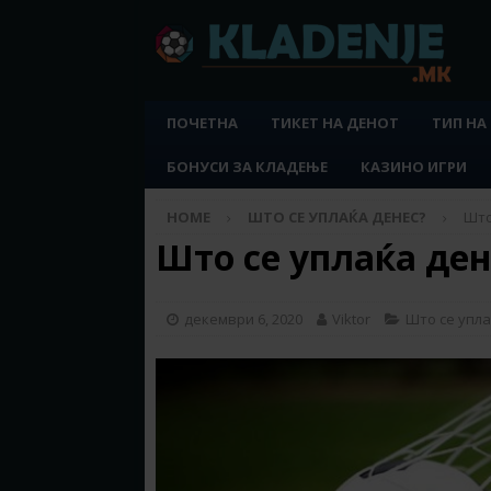
ПОЧЕТНА
ТИКЕТ НА ДЕНОТ
ТИП НА
БОНУСИ ЗА КЛАДЕЊЕ
КАЗИНО ИГРИ
HOME
ШТО СЕ УПЛАЌА ДЕНЕС?
Што
Што се уплаќа дене
декември 6, 2020
Viktor
Што се упла