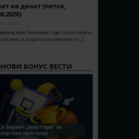
ет на денот (петок,
08.2026)
уст 7, 2026
 викенд веќе бележиме старт на послабите
ски лиги, а за кратко ќе започнат и
[…]
ЈНОВИ БОНУС ВЕСТИ
Се бараат „мајстори“ за
спортска прогноза!