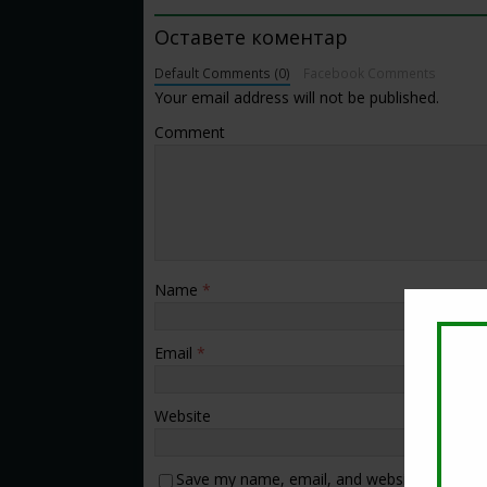
Оставете коментар
Default Comments (0)
Facebook Comments
Your email address will not be published.
Comment
Name
*
Email
*
Website
Save my name, email, and website in this b