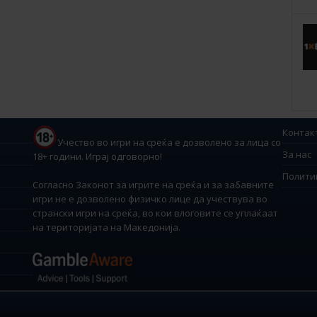
Контак
Учество во игри на среќа е дозволено за лица со
За нас
18+ години. Играј одговорно!
Полити
Согласно Законот за игрите на среќа и за забавните
игри не е дозволено физичко лице да учествува во
странски игри на среќа, во кои влоговите се уплаќаат
на територијата на Македонија.