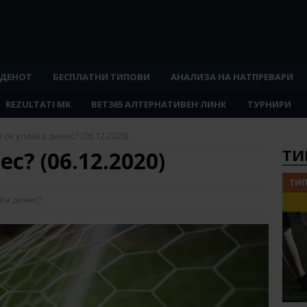
 ДЕНОТ
БЕСПЛАТНИ ТИПОВИ
АНАЛИЗА НА НАТПРЕВАРИ
REZULTATI MK
BET365 АЛТЕРНАТИВЕН ЛИНК
ТУРНИРИ
 се уплаќа денес? (06.12.2020)
ТИ
с? (06.12.2020)
ТИП
ќа денес?