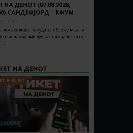
 НА ДЕНОТ (07.08.2026,
00) САНДЕФЈОРД – КФУМ
уст 7, 2026
с нема солидна понуда за обложување, а
ќе го анализираме дуелот од норвешката
[…]
КЕТ НА ДЕНОТ
ЕТ НА ДЕНОТ