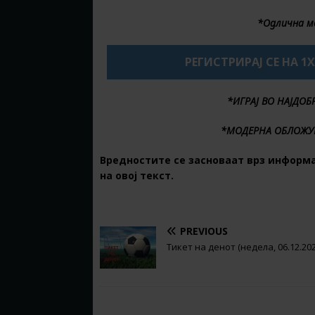
*Одлична м
РЕГИСТРИРАЈ СЕ НА 1
*ИГРАЈ ВО НАЈДО
*МОДЕРНА ОБЛОЖУ
Вредностите се засноваат врз информ
на овој текст.
PREVIOUS
Тикет на денот (недела, 06.12.202
BE THE FIRST TO COMMENT