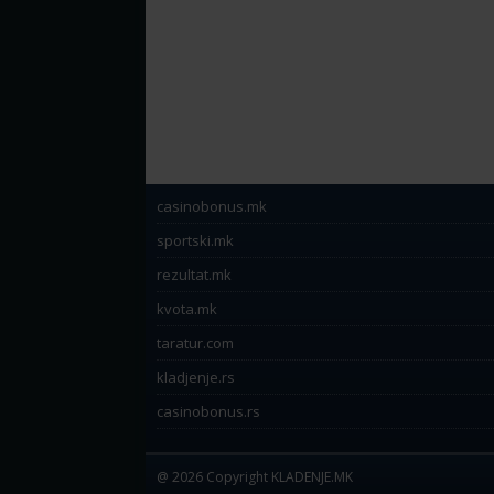
casinobonus.mk
sportski.mk
rezultat.mk
kvota.mk
taratur.com
kladjenje.rs
casinobonus.rs
@ 2026 Copyright KLADENJE.MK