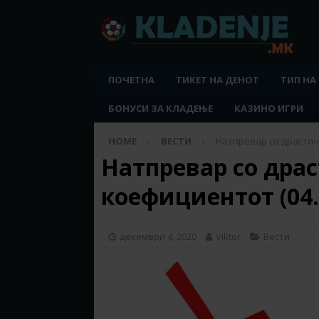
ПОЧЕТНА
ТИКЕТ НА ДЕНОТ
ТИП НА
БОНУСИ ЗА КЛАДЕЊЕ
КАЗИНО ИГРИ
HOME
ВЕСТИ
Натпревар со драстиче
Натпревар со драс
коефициентот (04.
декември 4, 2020
Viktor
Вести