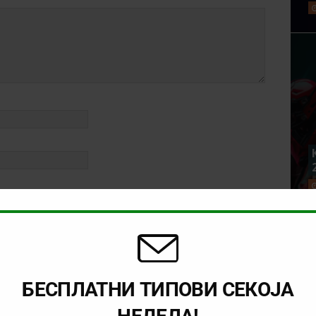
rowser for the next time I comment.
БЕСПЛАТНИ ТИПОВИ СЕКОЈА