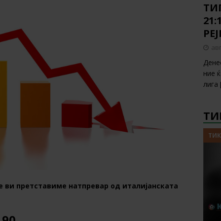
ТИП
21:
РЕ
авг
Дене
ние 
лига
ТИ
ТИК
ќе ви претставиме натпревар од италијанската
.90