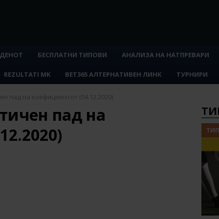
 ДЕНОТ
БЕСПЛАТНИ ТИПОВИ
АНАЛИЗА НА НАТПРЕВАРИ
REZULTATI MK
BET365 АЛТЕРНАТИВЕН ЛИНК
ТУРНИРИ
н пад на коефициентот (04.12.2020)
ТИ
тичен пад на
12.2020)
ТИП