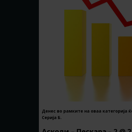
Денес во рамките на оваа категорија 
Серија Б.
Асколи – Пескара – 2 @ 2