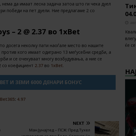
, нема да имаат лесна задача затоа што ги чека дуел
Тик
ри победи на пет дуели. Ние предлагаме 2 со
04.
авг
ys – 2 @ 2.37 во 1xBet
Квал
влег
ќе с
што досега неколку пати наоѓале место во нашите
, против кого имаат одиграно 13 меѓусебни средби, а
ерби и се очекуваат многу возбудувања, а ние се
2 со коефициент
2.37
во
1xBet
.
НА
XBET И ЗЕМИ 6000 ДЕНАРИ БОНУС
Bet365
:
4.97
NEXT
)
Ман.Јунајтед – ПСЖ: Пред Тухел
императив се три бода, Солскер ќе