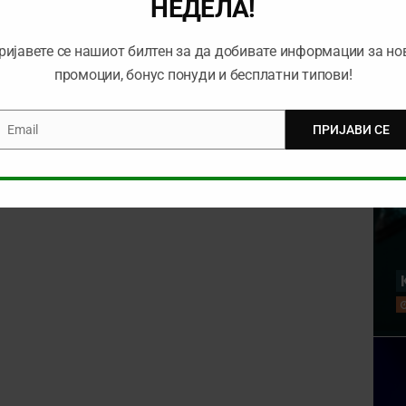
НЕДЕЛА!
ријавете се нашиот билтен за да добивате информации за но
промоции, бонус понуди и бесплатни типови!
rowser for the next time I comment.
Email
ПРИЈАВИ СЕ
mail