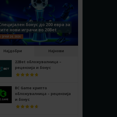
Специјален бонус до 200 евра за
сите нови играчи во 20Bet
ЈУНИ 24, 2026
Најдобри
Најнови
22Bet обложувалница –
рецензија и бонус
BC Game крипто
обложувалница – рецензија
и бонус