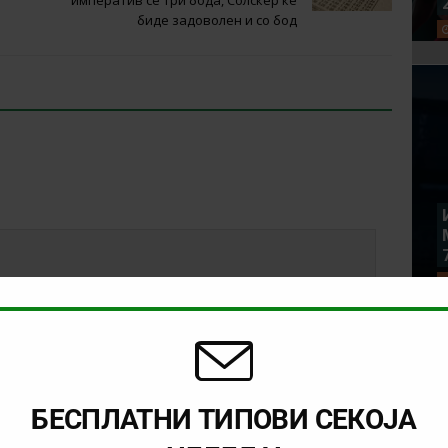
биде задоволен и со бод
БЕСПЛАТНИ ТИПОВИ СЕКОЈА