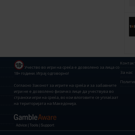
Контак
Учество во игри на среќа е дозволено за лица со
За нас
18+ години. Играј одговорно!
Полити
Согласно Законот за игрите на среќа и за забавните
игри не е дозволено физичко лице да учествува во
странски игри на среќа, во кои влоговите се уплаќаат
на територијата на Македонија.