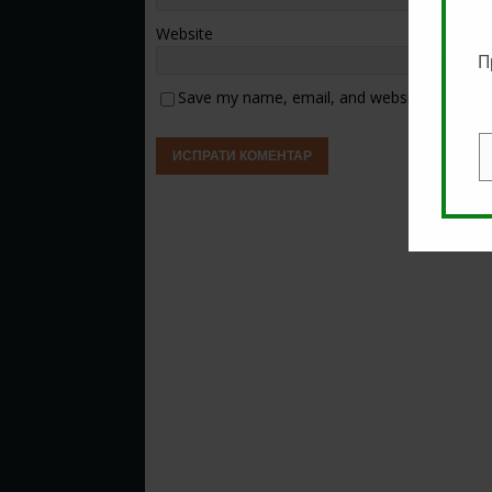
Website
П
Save my name, email, and website in this b
E