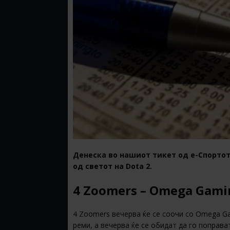
Денеска во нашиот тикет од е-Спортот
од светот на Dota 2.
4 Zoomers – Omega Gamin
4 Zoomers вечерва ќе се соочи со Omega Ga
реми, а вечерва ќе се обидат да го поправ