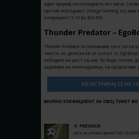
еден триумф на последните пет меча. Сепак
против незгодниот Omega Gaming, кој има т
коефициент
2.10
во
Bet365
.
Thunder Predator – EgoBo
Thunder Predator ги познаваме сите затоа 
тикети, но денеска ќе се соочат со EgoBoys
победиле на шест од нив. Ќе биде големо д
надеваме на изненадување, па предлагаме 
РЕГИСТРИРАЈ СЕ НА 1
ВКУПНО КОЕФИЦИЕНТ ЗА ОВОЈ ТИКЕТ ВО
PREVIOUS
Што се уплаќа денес? (02.12.2020