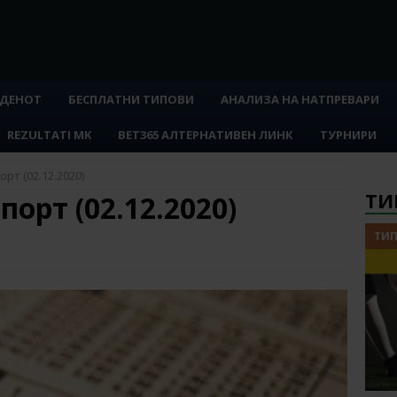
 ДЕНОТ
БЕСПЛАТНИ ТИПОВИ
АНАЛИЗА НА НАТПРЕВАРИ
REZULTATI MK
BET365 АЛТЕРНАТИВЕН ЛИНК
ТУРНИРИ
рт (02.12.2020)
ТИ
порт (02.12.2020)
ТИП