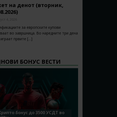
ет на денот (вторник,
08.2026)
уст 4, 2026
ификациите за европските купови
уваат во завршница. Во наредните три дена
е играат првите
[…]
ЈНОВИ БОНУС ВЕСТИ
Крипто бонус до 3500 УСДТ во