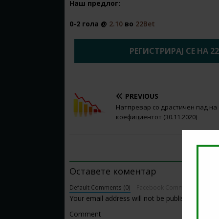
Наш предлог:
0-2 гола @
2.10
во
22Bet
РЕГИСТРИРАЈ СЕ НА 2
PREVIOUS
Натпревар со драстичен пад на
коефициентот (30.11.2020)
BE THE FIRST TO COMMENT
Оставете коментар
Default Comments (0)
Facebook Comments
Your email address will not be published.
Comment