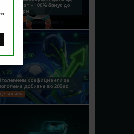
Мундијалот – 100% бонус до
7500 денари
ви
ЈУЛИ 15, 2026
Зголемени коефициенти за
поголема добивка во 20Bet
ЈУЛИ 8, 2026