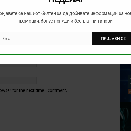
ријавете се нашиот билтен за да добивате информации за но
промоции, бонус понуди и бесплатни типови!
Email
ПРИЈАВИ СЕ
mail
rowser for the next time I comment.