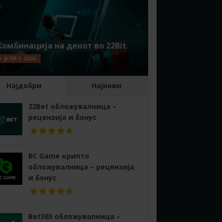
Комбинација на денот во 22Bit
ЈУЛИ 1, 2026
Најдобри
Најнови
22Bet обложувалница –
рецензија и бонус
BC Game крипто
обложувалница – рецензија
и бонус
Bet365 обложувалница –