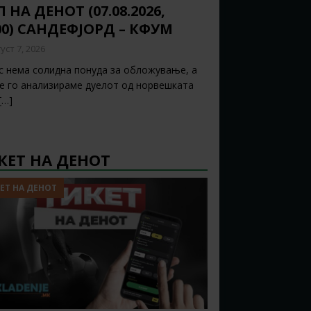
 НА ДЕНОТ (07.08.2026,
00) САНДЕФЈОРД – КФУМ
уст 7, 2026
с нема солидна понуда за обложување, а
ќе го анализираме дуелот од норвешката
[…]
КЕТ НА ДЕНОТ
ЕТ НА ДЕНОТ