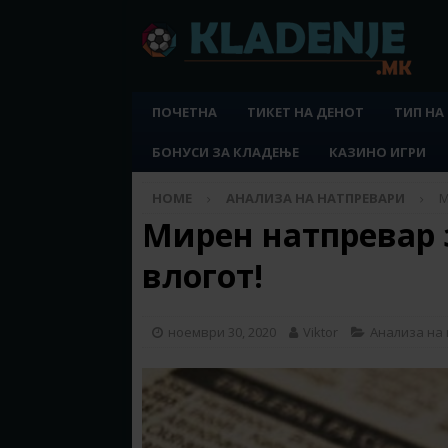
ПОЧЕТНА
ТИКЕТ НА ДЕНОТ
ТИП НА
БОНУСИ ЗА КЛАДЕЊЕ
КАЗИНО ИГРИ
HOME
АНАЛИЗА НА НАТПРЕВАРИ
М
Мирен натпревар 
влогот!
ноември 30, 2020
Viktor
Анализа на