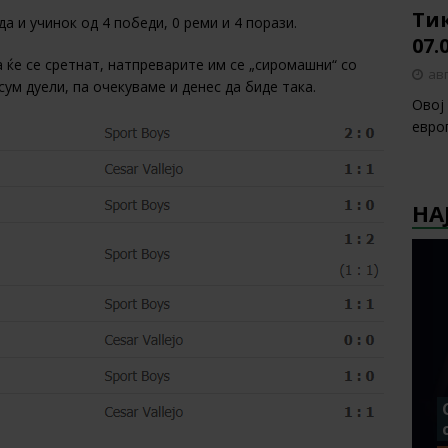
Тик
а и учинок од 4 победи, 0 реми и 4 порази.
07.
 ќе се сретнат, натпреварите им се „сиромашни“ со
авг
ум дуели, па очекуваме и денес да биде така.
Овој
европ
НА