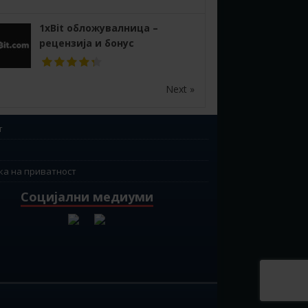
1xBit обложувалница –
рецензија и бонус
Next »
т
ка на приватност
Социјални медиуми