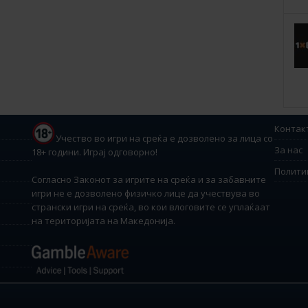
Контак
Учество во игри на среќа е дозволено за лица со
За нас
18+ години. Играј одговорно!
Полити
Согласно Законот за игрите на среќа и за забавните
игри не е дозволено физичко лице да учествува во
странски игри на среќа, во кои влоговите се уплаќаат
на територијата на Македонија.