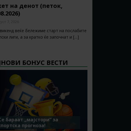
ет на денот (петок,
08.2026)
уст 7, 2026
 викенд веќе бележиме старт на послабите
ски лиги, а за кратко ќе започнат и
[…]
ЈНОВИ БОНУС ВЕСТИ
Се бараат „мајстори“ за
спортска прогноза!