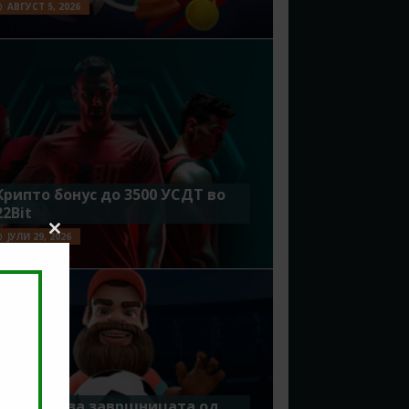
АВГУСТ 5, 2026
Крипто бонус до 3500 УСДТ во
22Bit
ЈУЛИ 29, 2026
Close
this
module
Идеално за завршницата од