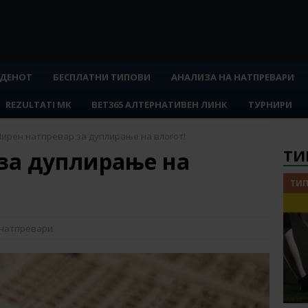
 ДЕНОТ
БЕСПЛАТНИ ТИПОВИ
АНАЛИЗА НА НАТПРЕВАРИ
REZULTATI MK
BET365 АЛТЕРНАТИВЕН ЛИНК
ТУРНИРИ
ирен натпревар за дуплирање на влогот!
ТИ
за дуплирање на
ТИП
 натпревари