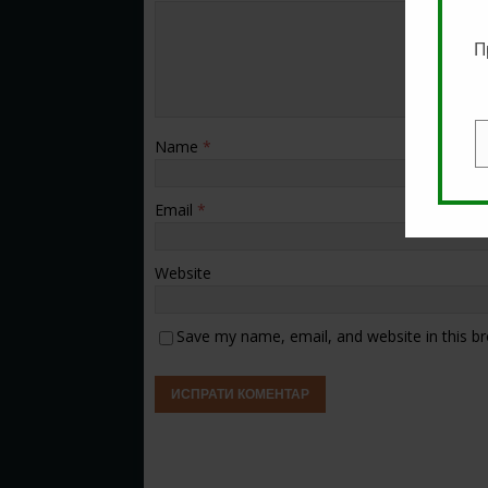
П
Name
*
E
Email
*
Website
Save my name, email, and website in this b