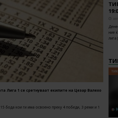
ТИП
19:
авг
Дене
ние 
лига
ТИ
ТИК
ата Лига 1 се сретнуваат екипите на Цезар Валехо
 15 бода кои ги има освоено преку 4 победи, 3 реми и 1