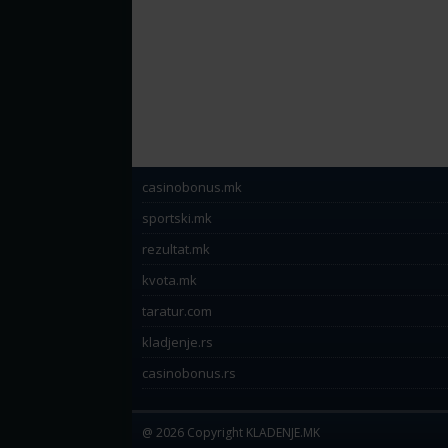
casinobonus.mk
sportski.mk
rezultat.mk
kvota.mk
taratur.com
kladjenje.rs
casinobonus.rs
@ 2026 Copyright KLADENJE.MK