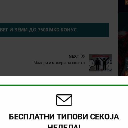
2BET И ЗЕМИ ДО 7500 MKD БОНУС
NEXT
Малери и махери на колото
БЕСПЛАТНИ ТИПОВИ СЕКОЈА
НЕДЕЛА!