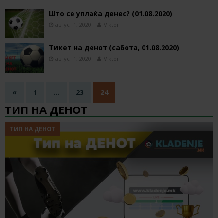
Што се уплаќа денес? (01.08.2020)
август 1, 2020
Viktor
Тикет на денот (сабота, 01.08.2020)
август 1, 2020
Viktor
«
1
…
23
24
ТИП НА ДЕНОТ
ТИП НА ДЕНОТ