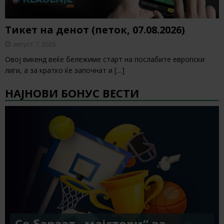
Тикет на денот (петок, 07.08.2026)
август 7, 2026
Овој викенд веќе бележиме старт на послабите европски
лиги, а за кратко ќе започнат и
[…]
НАЈНОВИ БОНУС ВЕСТИ
Се бараат „мајстори“ за