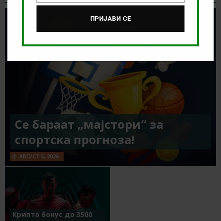
ПРИЈАВИ СЕ
Се бараат „мајстори“ за
спортска прогноза!
АВГУСТ 5, 2026
Крипто бонус до 3500