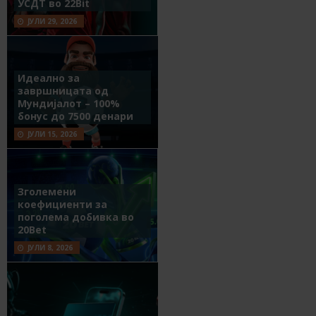
УСДТ во 22Bit
ЈУЛИ 29, 2026
Идеално за
завршницата од
Мундијалот – 100%
бонус до 7500 денари
ЈУЛИ 15, 2026
Зголемени
коефициенти за
поголема добивка во
20Bet
ЈУЛИ 8, 2026