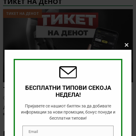
ТИКЕТ НА ДЕНОТ
ТИКЕТ НА ДЕНОТ
Clos
this
modu
БЕСПЛАТНИ ТИПОВИ СЕКОЈА
Тикет на денот (четврток, 06.08.2026)
НЕДЕЛА!
август 6, 2026
Пријавете се нашиот билтен за да добивате
Денес се играат првите натпревари од третото коло на
информации за нови промоции, бонус понуди и
квалификациите за Лига Европа и Лига
[…]
бесплатни типови!
НАЈНОВИ БОНУС ВЕСТИ
Email
Email