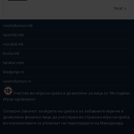
Next »
casinobonus.mk
sportski.mk
rezultat.mk
kvota.mk
taratur.com
kladjenje.rs
casinobonus.rs
Учество во игри на среќа е дозволено за лица со 18+ години.
Играј одговорно!
Согласно Законот за игрите на среќа и за забавните игри не е
дозволено физичко лице да учествува во странски игри на среќа,
во кои влоговите се уплаќаат на територијата на Македонија.