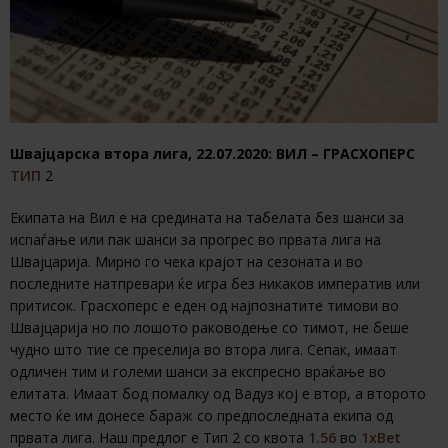
Швајцарска втора лига, 22.07.2020: ВИЛ – ГРАСХОПЕРС
ТИП
2
Екипата на Вил е на средината на табелата без шанси за
испаѓање или пак шанси за прогрес во првата лига на
Швајцарија. Мирно го чека крајот на сезоната и во
последните натпревари ќе игра без никаков императив или
притисок. Грасхоперс е еден од најпознатите тимови во
Швајцарија но по лошото раководење со тимот, не беше
чудно што тие се преселија во втора лига. Сепак, имаат
одличен тим и големи шанси за експресно враќање во
елитата. Имаат бод помалку од Вадуз кој е втор, а второто
место ќе им донесе бараж со предпоследната екипа од
првата лига. Наш предлог е Тип 2 со квота
1.56
во
1xBet