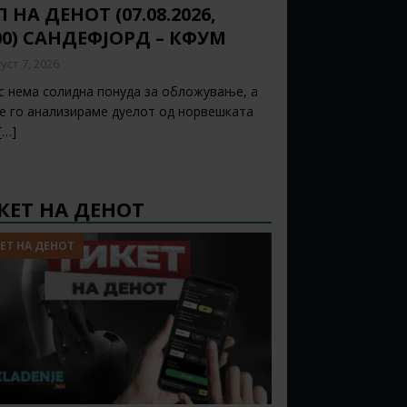
 НА ДЕНОТ (07.08.2026,
00) САНДЕФЈОРД – КФУМ
уст 7, 2026
с нема солидна понуда за обложување, а
ќе го анализираме дуелот од норвешката
[…]
КЕТ НА ДЕНОТ
ЕТ НА ДЕНОТ