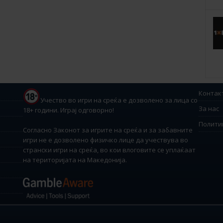
Контак
Учество во игри на среќа е дозволено за лица со
За нас
18+ години. Играј одговорно!
Полити
Согласно Законот за игрите на среќа и за забавните
игри не е дозволено физичко лице да учествува во
странски игри на среќа, во кои влоговите се уплаќаат
на територијата на Македонија.