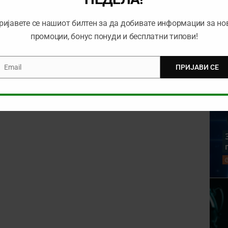
rowser for the next time I comment.
ријавете се нашиот билтен за да добивате информации за но
промоции, бонус понуди и бесплатни типови!
Email
ПРИЈАВИ СЕ
mail