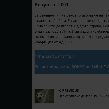
Резултат: 0-0
За денешен тип на денот го избравме натп
шпанската Ла Лига. Еспањол веќе следната г
нема за што да играат. Од друга страна, Се
бидат дел од Ла Лига. Има и други комбинац
голем ризик и не зависи од нив. Наш предло
коефициент од
1.78
.
ЕСПАЊОЛ – СЕЛТА 2
Регистрирај се за БОНУС во 1xBet Т
PREVIOUS
Што се уплаќа денес? (19.07.2020