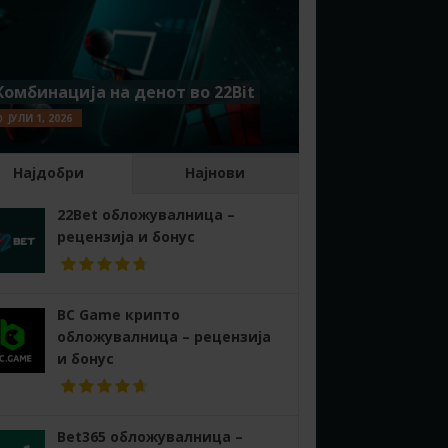
Комбинација на денот во 22Bit
ЈУЛИ 1, 2026
Најдобри
Најнови
22Bet обложувалница –
рецензија и бонус
BC Game крипто
обложувалница – рецензија
и бонус
Bet365 обложувалница –