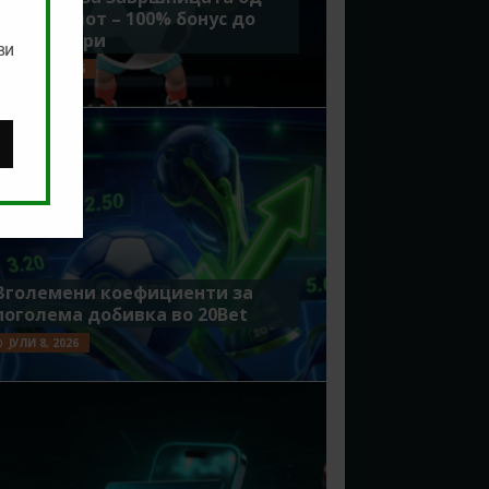
Мундијалот – 100% бонус до
7500 денари
ви
ЈУЛИ 15, 2026
Зголемени коефициенти за
поголема добивка во 20Bet
ЈУЛИ 8, 2026