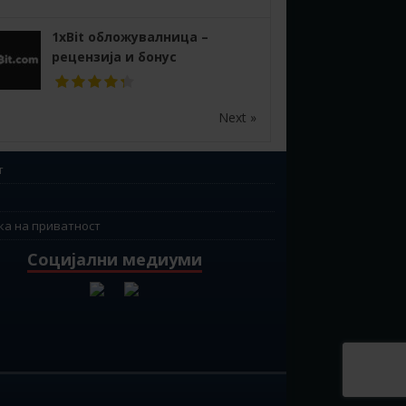
1xBit обложувалница –
рецензија и бонус
Next »
т
ка на приватност
Социјални медиуми