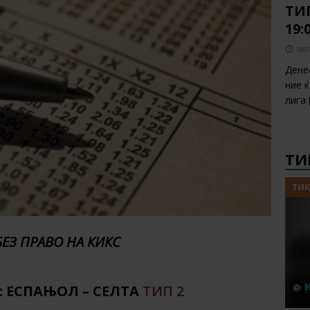
ТИП
19:
авг
Дене
ние 
лига
ТИ
ТИК
БЕЗ ПРАВО НА КИКС
20: ЕСПАЊОЛ – СЕЛТА
ТИП 2