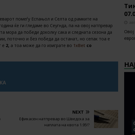
Тик
07.
реварот помеѓу Еспањол и Селта од рамките на
авг
одина ќе ги гледаме во Сеугнда, па на овој натпревар
Овој
лта мора да победи доколку сака и следната сезона да
европ
ии, поточно и без победа да останат, но сепак тоа е
г е
2,
а тоа може да го изиграте во
1xBet
со
НА
УКА
NEXT
)
Ефикасен натпревар во Шведска за
наплата на квота 1.95!?