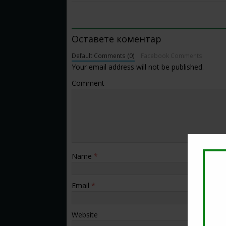
BE THE FIRST TO COMMENT
Оставете коментар
Default Comments (0)
Facebook Comments
Your email address will not be published.
Comment
Name
*
Email
*
Website