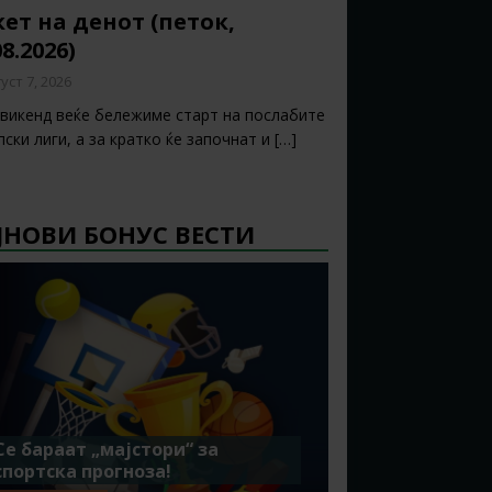
ет на денот (петок,
08.2026)
уст 7, 2026
 викенд веќе бележиме старт на послабите
ски лиги, а за кратко ќе започнат и
[…]
ЈНОВИ БОНУС ВЕСТИ
Се бараат „мајстори“ за
спортска прогноза!