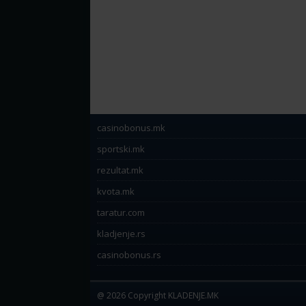
casinobonus.mk
sportski.mk
rezultat.mk
kvota.mk
taratur.com
kladjenje.rs
casinobonus.rs
@ 2026 Copyright KLADENJE.MK