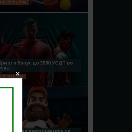
АВГУСТ 5, 2026
Крипто бонус до 3500 УСДТ во
22Bit
ЈУЛИ 29, 2026
Close
this
module
Идеално за завршницата од