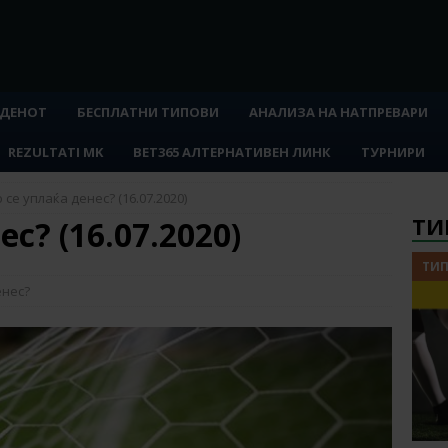
 ДЕНОТ
БЕСПЛАТНИ ТИПОВИ
АНАЛИЗА НА НАТПРЕВАРИ
REZULTATI MK
BET365 АЛТЕРНАТИВЕН ЛИНК
ТУРНИРИ
 се уплаќа денес? (16.07.2020)
ТИ
с? (16.07.2020)
ТИП
енес?