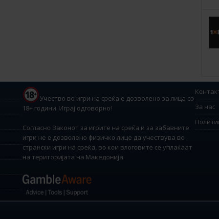
Контак
Учество во игри на среќа е дозволено за лица со
За нас
18+ години. Играј одговорно!
Полити
Согласно Законот за игрите на среќа и за забавните
игри не е дозволено физичко лице да учествува во
странски игри на среќа, во кои влоговите се уплаќаат
на територијата на Македонија.