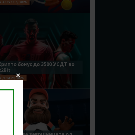
АВГУСТ 5, 2026
Крипто бонус до 3500 УСДТ во
22Bit
ЈУЛИ 29, 2026
Close
this
module
Идеално за завршницата од