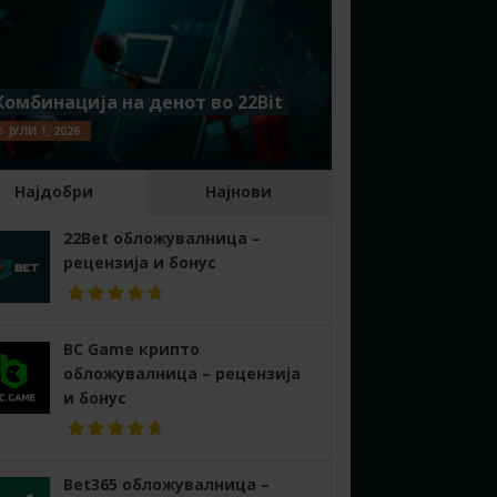
Комбинација на денот во 22Bit
ЈУЛИ 1, 2026
Најдобри
Најнови
22Bet обложувалница –
рецензија и бонус
BC Game крипто
обложувалница – рецензија
и бонус
Bet365 обложувалница –