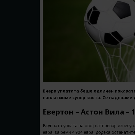
Вчера уплатата беше одличен показат
наплативме супер квота. Се надеваме д
Евертон – Астон Вила – 1
Вкупната уплата на овој натпревар изнесува
евра, за реми 4.904 евра, додека останатит