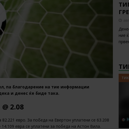
ТИП
ГР
авг
Дене
ние 
прве
ТИ
ТИК
ел, па благодарение на тие информации
ека и денес ќе биде така.
 @ 2.08
 82.221 евро. За победа на Евертон уплатени се 63.208
е 14.109 евра се уплатени за победа на Астон Вила.