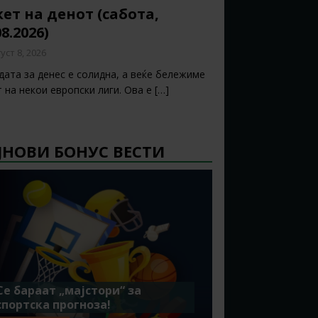
ет на денот (сабота,
08.2026)
уст 8, 2026
дата за денес е солидна, а веќе бележиме
т на некои европски лиги. Ова е
[…]
ЈНОВИ БОНУС ВЕСТИ
Се бараат „мајстори“ за
спортска прогноза!