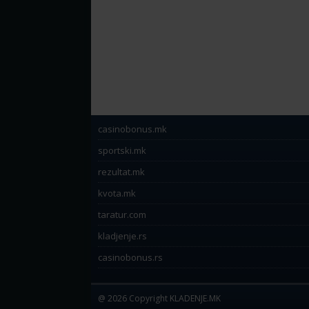
casinobonus.mk
sportski.mk
rezultat.mk
kvota.mk
taratur.com
kladjenje.rs
casinobonus.rs
@ 2026 Copyright KLADENJE.MK