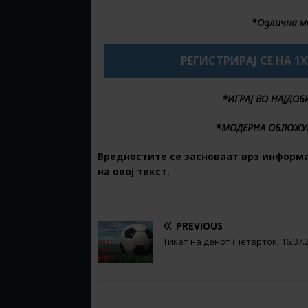
*Одлична м
РЕГИСТРИРАЈ СЕ НА 1
*ИГРАЈ ВО НАЈДО
*МОДЕРНА ОБЛОЖУ
Вредностите се засноваат врз информ
на овој текст.
PREVIOUS
Тикет на денот (четврток, 16.07.
BE THE FIRST TO COMMENT