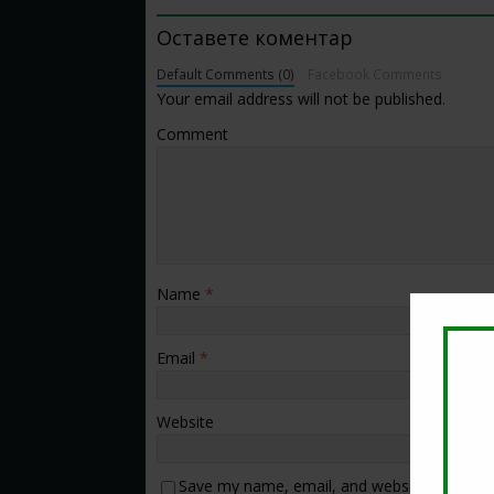
Оставете коментар
Default Comments (0)
Facebook Comments
Your email address will not be published.
Comment
Name
*
Email
*
Website
Save my name, email, and website in this b