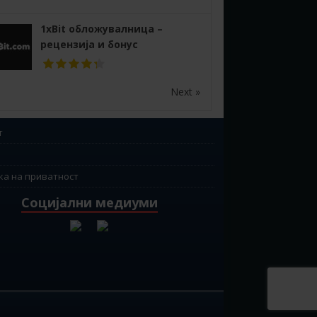
1xBit обложувалница –
рецензија и бонус
Next »
т
ка на приватност
Социјални медиуми