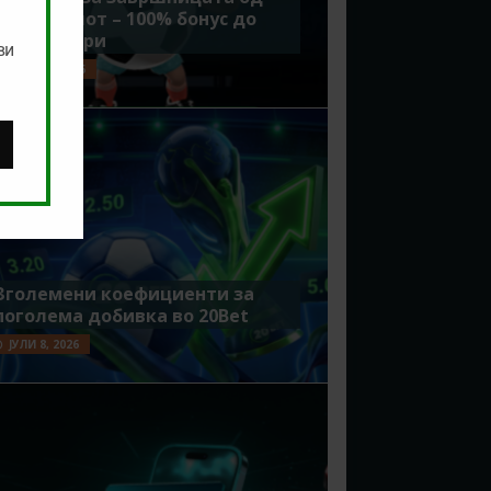
Мундијалот – 100% бонус до
7500 денари
ви
ЈУЛИ 15, 2026
Зголемени коефициенти за
поголема добивка во 20Bet
ЈУЛИ 8, 2026