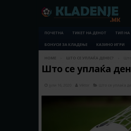
ПОЧЕТНА
ТИКЕТ НА ДЕНОТ
ТИП НА
БОНУСИ ЗА КЛАДЕЊЕ
КАЗИНО ИГРИ
HOME
ШТО СЕ УПЛАЌА ДЕНЕС?
Што
Што се уплаќа дене
јули 16, 2020
Viktor
Што се уплаќа д