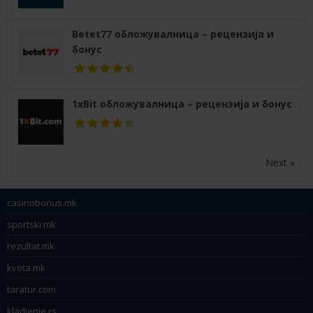
Betet77 обложувалница – рецензија и
бонус
1xBit обложувалница – рецензија и бонус
Next »
casinobonus.mk
sportski.mk
rezultat.mk
kvota.mk
taratur.com
kladjenje.rs