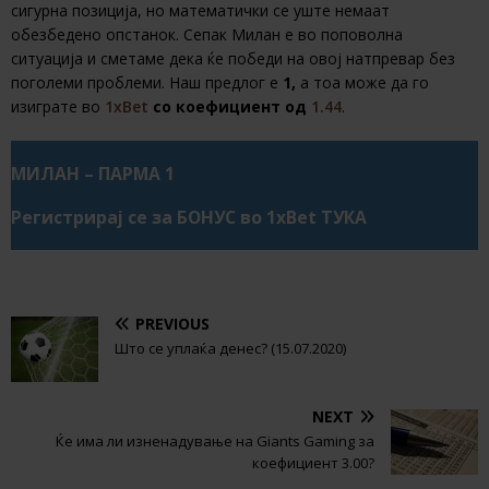
сигурна позиција, но математички се уште немаат
обезбедено опстанок. Сепак Милан е во поповолна
ситуација и сметаме дека ќе победи на овој натпревар без
поголеми проблеми. Наш предлог е
1,
а тоа може да го
изиграте во
1xBet
со коефициент од
1.44
.
МИЛАН – ПАРМА 1
Регистрирај се за БОНУС во 1xBet ТУКА
PREVIOUS
Што се уплаќа денес? (15.07.2020)
NEXT
Ќе има ли изненадување на Giants Gaming за
коефициент 3.00?