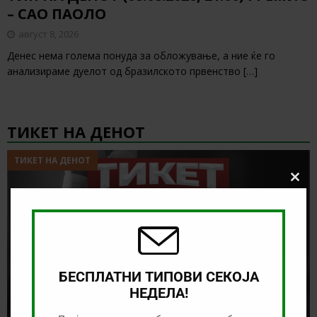
– САО ПАОЛО
август 8, 2026
Денес нема голема понуда за обложување, а ние ќе го
анализираме дуелот од бразилското првенство
[…]
ТИКЕТ НА ДЕНОТ
ТИКЕТ НА ДЕНОТ
Clos
this
modu
БЕСПЛАТНИ ТИПОВИ СЕКОЈА
НЕДЕЛА!