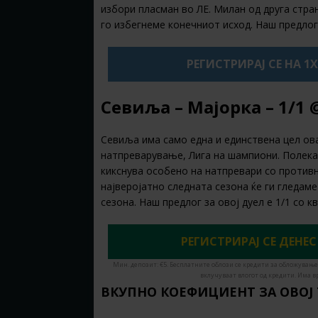
избори пласман во ЛЕ. Милан од друга стра
го избегнеме конечниот исход. Наш предлог
РЕГИСТРИРАЈ СЕ НА 1
Севиља – Мајорка – 1/1 @
Севиља има само една и единствена цел ова
натпреварување, Лига на шампиони. Полека, 
кикснува особено на натпревари со противн
најверојатно следната сезона ќе ги гледам
сезона. Наш предлог за овој дуел е 1/1 со 
РЕГИСТРИРАЈ СЕ ДЕНЕС
Мин. депозит: €5. Бесплатните облози се кредити за обложување
вклучуваат влогот од кредити. Има в
ВКУПНО КОЕФИЦИЕНТ ЗА ОВОЈ