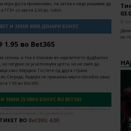
на игра доста променливо, па затоа и овде решивме да
Тик
 е ГГ3+ со квота
2.05
во
1xBet
.
03.
авг
XBET И ЗЕМИ 6000 ДЕНАРИ БОНУС
Денес
но то
 1.95 во Bet365
а сезона, а тоа е пласман во најелитното фудбалско
НА
но сигурно си ја исполнува целта, но не смее да
ици како Мајорка. Гостите од друга страна
е во Сегунда, бидејќи не прикажаа ништо посебно оваа
квота
1.95
во
Bet365
.
 И ЗЕМИ 25 ЕВРА БОНУС ВО BET365
. Потребна е регистрација. Има лимити за квоти, облози и плаќање. Добивките не го
ременски лимити и правила. | 18+ | gambleaware.org #Ad
 ТИКЕТ ВО
Bet365
:
4.00