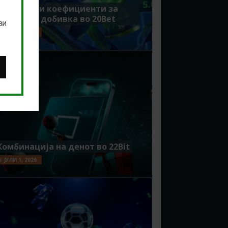
Зголемени коефициенти за
поголема добивка во 20Bet
ви
ЈУЛИ 8, 2026
Комбинација на денот во 22Bit
ЈУЛИ 1, 2026