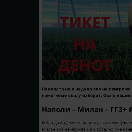
Неделата не е недела ако не изиграме 
помогнеме околу изборот. Ова е нашио
Наполи – Милан – ГГ3+ @
Мора да бидеме искрени и да кажеме дека 
Милан сме наквикнати, но тотално сме изне