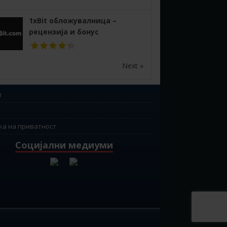
1xBit обложувалница –
рецензија и бонус
Next »
т
ка на приватност
Социјални медиуми