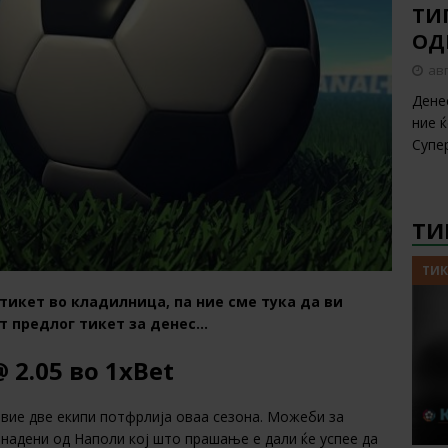
ТИП
ОД
авг
Дене
ние 
Супе
ТИ
ТИК
тикет во кладилница, па ние сме тука да ви
т предлог тикет за денес…
 2.05 во 1xBet
овие две екипи потфрлија оваа сезона. Можеби за
надени од Наполи кој што прашање е дали ќе успее да