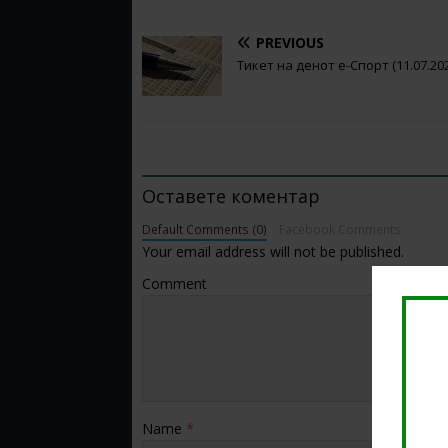
PREVIOUS
Тикет на денот е-Спорт (11.07.20
BE THE FIRST TO COMMENT
Оставете коментар
Default Comments (0)
Facebook Comments
Your email address will not be published.
Comment
Name
*