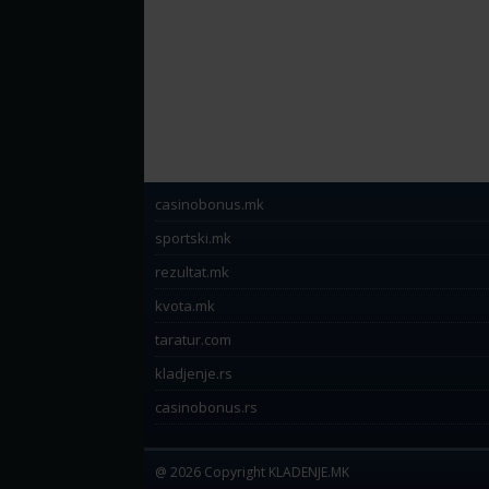
casinobonus.mk
sportski.mk
rezultat.mk
kvota.mk
taratur.com
kladjenje.rs
casinobonus.rs
@ 2026 Copyright KLADENJE.MK