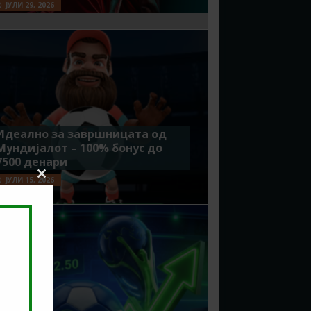
ЈУЛИ 29, 2026
Идеално за завршницата од
Мундијалот – 100% бонус до
7500 денари
ЈУЛИ 15, 2026
Close
this
module