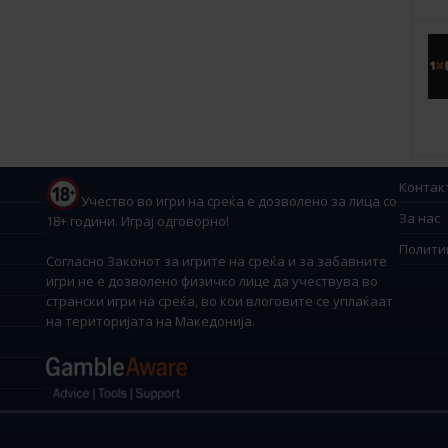
Контак
Учество во игри на среќа е дозволено за лица со
За нас
18+ години. Играј одговорно!
Полити
Согласно Законот за игрите на среќа и за забавните
игри не е дозволено физичко лице да учествува во
странски игри на среќа, во кои влоговите се уплаќаат
на територијата на Македонија.