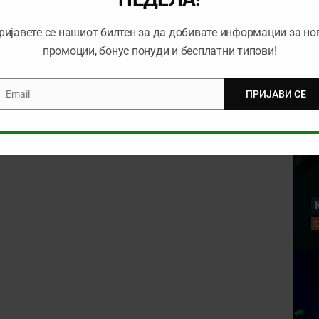
ријавете се нашиот билтен за да добивате информации за но
промоции, бонус понуди и бесплатни типови!
Email
ПРИЈАВИ СЕ
mail
rowser for the next time I comment.