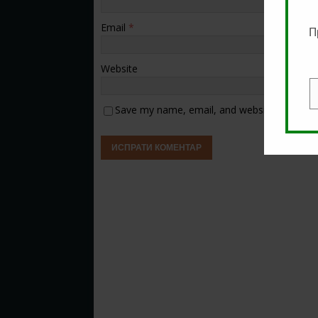
Email
*
П
Website
E
Save my name, email, and website in this b