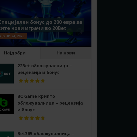
Специјален бонус до 200 евра за
сите нови играчи во 20Bet
ЈУНИ 24, 2026
Најдобри
Најнови
22Bet обложувалница –
рецензија и бонус
BC Game крипто
обложувалница – рецензија
и бонус
Bet365 обложувалница –