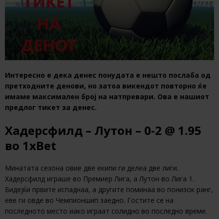
Интересно е дека денес понудата е нешто послаба од
претходните денови, но затоа викендот повторно ќе
имаме максимален број на натпревари. Ова е нашиот
предлог тикет за денес.
Хадерсфилд – Лутон – 0-2
@ 1.95
во
1xBet
Минатата сезона овие две екипи ги делеа две лиги.
Хадерсфилд играше во Премиер Лига, а Лутон во Лига 1.
Бидејќи првите испаднаа, а другите поминаа во понизок ранг,
еве ги овде во Чемпионшип заедно. Гостите се на
последното место иако играат солидно во последно време.