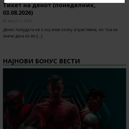
Тикет на денот (понеделник,
03.08.2026)
август 3, 2026
Денес понудата не е кој знае колку атрактивна, но тоа не
значи дека ќе ве
[…]
НАЈНОВИ БОНУС ВЕСТИ