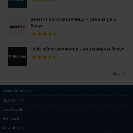
Betet77 обложувалница – рецензија и
бонус
1xBit обложувалница – рецензија и бонус
Next »
casinobonus.mk
sportski.mk
rezultat.mk
kvota.mk
taratur.com