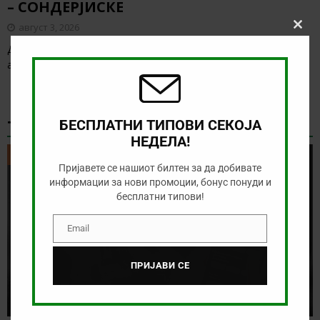
– СОНДЕРЈИСКЕ
август 3, 2026
Clos
this
Денес нема голема понуда за обложување, а ние ќе го
modu
анализираме дуелот од данската Суперлига
[…]
ТИКЕТ НА ДЕНОТ
БЕСПЛАТНИ ТИПОВИ СЕКОЈА
НЕДЕЛА!
ТИКЕТ НА ДЕНОТ
Пријавете се нашиот билтен за да добивате
информации за нови промоции, бонус понуди и
бесплатни типови!
Email
Email
ПРИЈАВИ СЕ