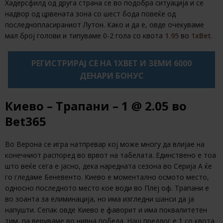
Хадерсфилд од друга страна се во подобра ситуација и се
надвор од црвената зона со шест бода повеќе од
последнопласираниот Лутон. Како и да е, овде очекуваме
мал број голови и типуваме 0-2 гола со квота
1.95
во
1xBet
.
РЕГИСТРИРАЈ СЕ НА 1XBET И ЗЕМИ 6000
ДЕНАРИ БОНУС
Киево – Трапани – 1
@ 2.05
во
Bet365
Во Верона се игра натпревар кој може многу да влијае на
конечниот распоред во врвот на табелата. Единствено е тоа
што веќе сега е јасно, дека наредната сезона во Серија А ќе
го гледаме Беневенто. Киево е моментално осмото место,
односно последното место кое води во Плеј оф. Трапани е
во зоанта за елиминација, но има изгледни шанси да ја
напушти. Сепак овде Киево е фаворит и има поквалитетен
тим, па веруваме во нивна победа. Наш предлог е 1 со квота