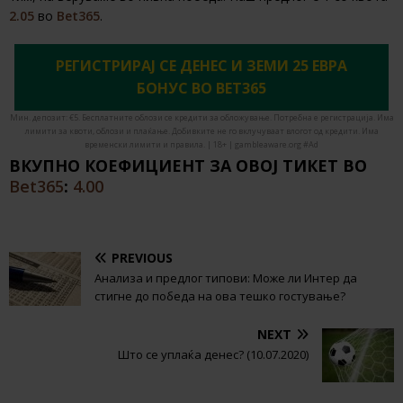
2.05
во
Bet365
.
РЕГИСТРИРАЈ СЕ ДЕНЕС И ЗЕМИ 25 ЕВРА
БОНУС ВО BET365
Мин. депозит: €5. Бесплатните облози се кредити за обложување. Потребна е регистрација. Има
лимити за квоти, облози и плаќање. Добивките не го вклучуваат влогот од кредити. Има
временски лимити и правила. | 18+ | gambleaware.org #Ad
ВКУПНО КОЕФИЦИЕНТ ЗА ОВОЈ ТИКЕТ ВО
Bet365
:
4.00
PREVIOUS
Анализа и предлог типови: Може ли Интер да
стигне до победа на ова тешко гостување?
NEXT
Што се уплаќа денес? (10.07.2020)