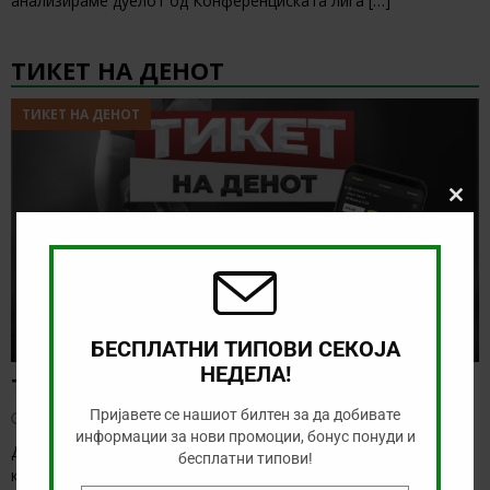
анализираме дуелот од Конференциската лига
[…]
ТИКЕТ НА ДЕНОТ
ТИКЕТ НА ДЕНОТ
Clos
this
modu
БЕСПЛАТНИ ТИПОВИ СЕКОЈА
НЕДЕЛА!
Тикет на денот (четврток, 06.08.2026)
Пријавете се нашиот билтен за да добивате
август 6, 2026
информации за нови промоции, бонус понуди и
Денес се играат првите натпревари од третото коло на
бесплатни типови!
квалификациите за Лига Европа и Лига
[…]