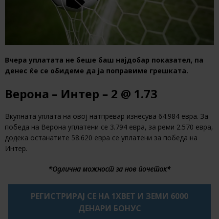
Вчера уплатата не беше баш најдобар показател, па
денес ќе се обидеме да ја поправиме грешката.
Верона – Интер – 2 @ 1.73
Вкупната уплата на овој натпревар изнесува 64.984 евра. За
победа на Верона уплатени се 3.794 евра, за реми 2.570 евра,
додека останатите 58.620 евра се уплатени за победа на
Интер.
*Одлична можност за нов почеток*
РЕГИСТРИРАЈ СЕ НА 1XBET И ЗЕМИ 6000
ДЕНАРИ БОНУС