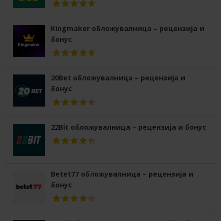
Kingmaker обложувалница – рецензија и
бонус
20Bet обложувалница – рецензија и
бонус
22Bit обложувалница – рецензија и бонус
Betet77 обложувалница – рецензија и
бонус