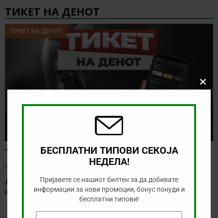
ТИКЕТ НА ДЕНОТ
ТИКЕТ НА ДЕНОТ
Clos
this
modu
БЕСПЛАТНИ ТИПОВИ СЕКОЈА
Тикет на денот (четврток, 06.08.2026)
НЕДЕЛА!
август 6, 2026
Пријавете се нашиот билтен за да добивате
Денес се играат првите натпревари од третото коло на
информации за нови промоции, бонус понуди и
квалификациите за Лига Европа и Лига
[…]
бесплатни типови!