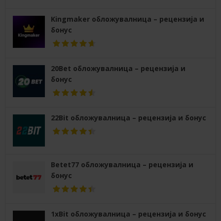
Kingmaker обложувалница – рецензија и
бонус
20Bet обложувалница – рецензија и
бонус
22Bit обложувалница – рецензија и бонус
Betet77 обложувалница – рецензија и
бонус
1xBit обложувалница – рецензија и бонус