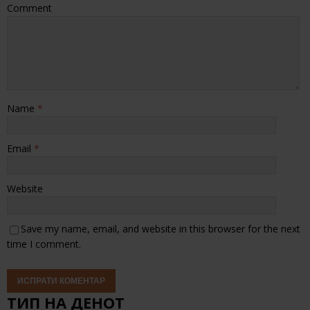
Comment
Name
*
Email
*
Website
Save my name, email, and website in this browser for the next
time I comment.
ТИП НА ДЕНОТ