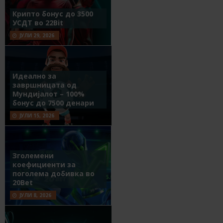
Крипто бонус до 3500
УСДТ во 22Bit
ЈУЛИ 29, 2026
Идеално за
завршницата од
Мундијалот – 100%
бонус до 7500 денари
ЈУЛИ 15, 2026
Зголемени
коефициенти за
поголема добивка во
20Bet
ЈУЛИ 8, 2026