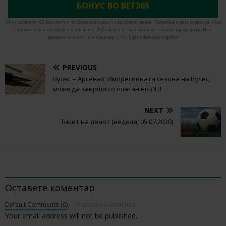
БОНУС ВО BET365
Мин. депозит: €5. Бесплатните облози се кредити за обложување. Потребна е регистрација. Има
лимити за квоти, облози и плаќање. Добивките не го вклучуваат влогот од кредити. Има
временски лимити и правила. | 18+ | gambleaware.org #Ad
PREVIOUS
Вулвс – Арсенал: Импресивната сезона на Вулвс,
може да заврши со пласан во ЛШ
NEXT
Тикет на денот (недела, 05.07.2020)
BE THE FIRST TO COMMENT
Оставете коментар
Default Comments (0)
Facebook Comments
Your email address will not be published.