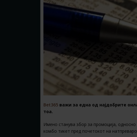
Bet365
важи за една од најдобрите онла
тоа.
Имено станува збор за промоција, односно 
комбо тикет пред почетокот на натпреварот