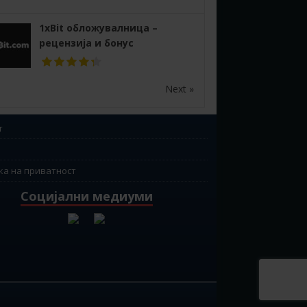
1xBit обложувалница –
рецензија и бонус
Next »
т
ка на приватност
Социјални медиуми