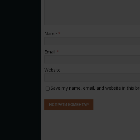
Name
*
Email
*
Website
Save my name, email, and website in this b