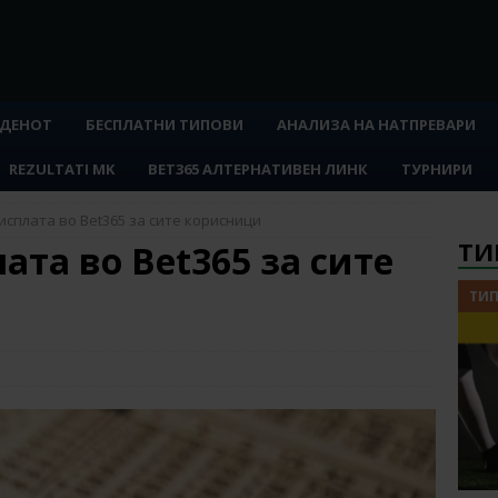
 ДЕНОТ
БЕСПЛАТНИ ТИПОВИ
АНАЛИЗА НА НАТПРЕВАРИ
REZULTATI MK
BET365 АЛТЕРНАТИВЕН ЛИНК
ТУРНИРИ
сплата во Bet365 за сите корисници
ТИ
та во Bet365 за сите
ТИП