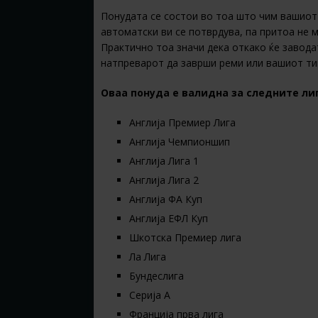
Понудата се состои во тоа што чим вашиот 
автоматски ви се потврдува, па притоа не м
Практично тоа значи дека откако ќе заводат
натпреварот да заврши реми или вашиот ти
Оваа понуда е валидна за следните ли
Англија Премиер Лига
Англија Чемпионшип
Англија Лига 1
Англија Лига 2
Англија ФА Куп
Англија ЕФЛ Куп
Шкотска Премиер лига
Ла Лига
Бундеслига
Серија А
Франција прва лига