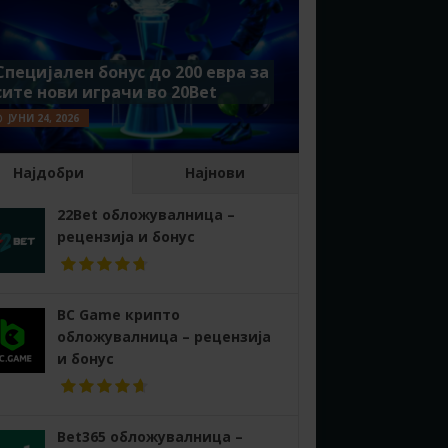
Специјален бонус до 200 евра за
сите нови играчи во 20Bet
ЈУНИ 24, 2026
Најдобри
Најнови
22Bet обложувалница –
рецензија и бонус
BC Game крипто
обложувалница – рецензија
и бонус
Bet365 обложувалница –