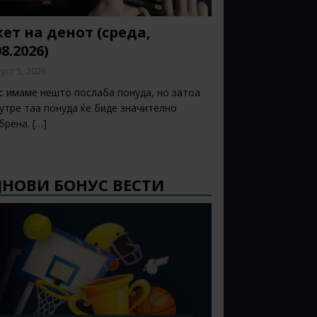
ет на денот (среда,
08.2026)
уст 5, 2026
с имаме нешто послаба понуда, но затоа
 утре таа понуда ќе биде значително
брена.
[…]
ЈНОВИ БОНУС ВЕСТИ