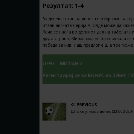
Резултат: 1-4
За денешен тип на денот го избравме натп
италијанската Серија А. Овде може да кажем
Лече се наоѓа во долниот дел на табелата и
друга страна, Милан има нешто поквалитет
победа за нив. Наш предлог е
2
,
а тоа може 
ЛЕЧЕ – МИЛАН 2
Регистрирај се за БОНУС во 22Bet Т
PREVIOUS
Што се уплаќа денес (22.06.2020)