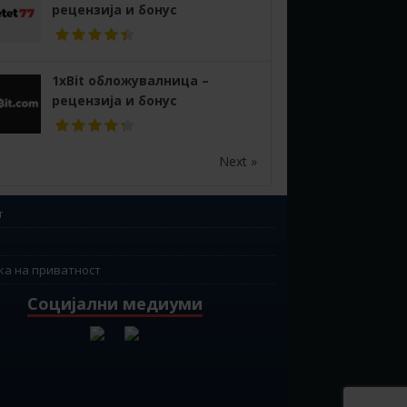
рецензија и бонус
1xBit обложувалница –
рецензија и бонус
Next »
т
ка на приватност
Социјални медиуми