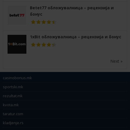
Betet77 обложувалница – рецензија и
бонус
1xBit обложувалница – рецензија и бонус
Next »
casinobonus.mk
sportski.mk
rezultat.mk
kvota.mk
taratur.com
kladjenje.rs