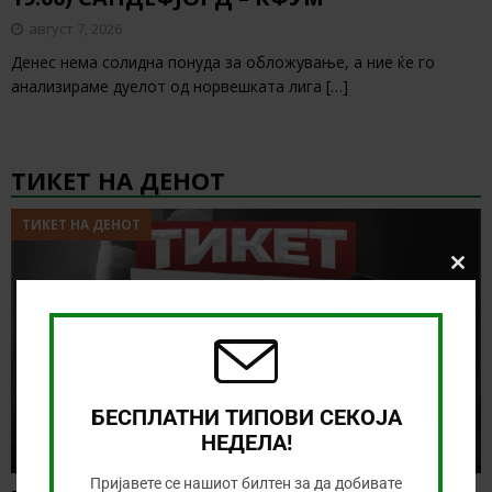
август 7, 2026
Денес нема солидна понуда за обложување, а ние ќе го
анализираме дуелот од норвешката лига
[…]
ТИКЕТ НА ДЕНОТ
ТИКЕТ НА ДЕНОТ
Clos
this
modu
БЕСПЛАТНИ ТИПОВИ СЕКОЈА
НЕДЕЛА!
Пријавете се нашиот билтен за да добивате