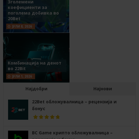
Зголемени
коефициенти за
поголема добивка во
20Bet
ЈУЛИ 8, 2026
Комбинација на денот
во 22Bit
ЈУЛИ 1, 2026
Најдобри
Најнови
22Bet обложувалница – рецензија и
бонус
BC Game крипто обложувалница –