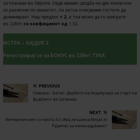
за пласман во Европа. Овде имаме средба на две екипи кои
се различни по квалитет, па затоа очекуваме гостите да
доминираат. Наш предлог е
2
,
а тоа може да го изиграте
во
22Bet
со коефициент од
1.52
.
ИСТРА – ХАЈДУК 2
Регистрирај се за БОНУС во 22Bet ТУКА
PREVIOUS
Севиља – Бетис: Дербито на Андалузија за старт на
фудбалот во Шпанија
NEXT
Интересен меч со квота 3.5: Има ли шанса Ninjas in
Pyjamas за изненадување?