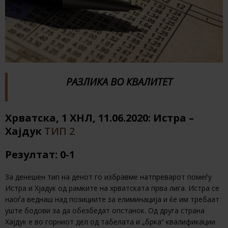
РАЗЛИКА ВО КВАЛИТЕТ
Хрватска, 1 ХНЛ, 11.06.2020: Истра –
Хајдук
ТИП 2
Резултат: 0-1
За денешен тип на денот го избравме натпреварот помеѓу
Истра и Хјадук од рамките на хрватската прва лига. Истра се
наоѓа веднаш над позициите за елиминација и ќе им требаат
уште бодови за да обезбедат опстанок. Од друга страна
Хајдук е во горниот дел од табелата и „брка“ квалификации