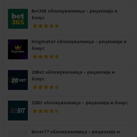
Bet365 обложувалница – рецензија и
бонус
Kingmaker обложувалница – рецензија и
бонус
20Bet обложувалница – рецензија и
бонус
22Bit обложувалница – рецензија и бонус
Betet77 обложувалница – рецензија и