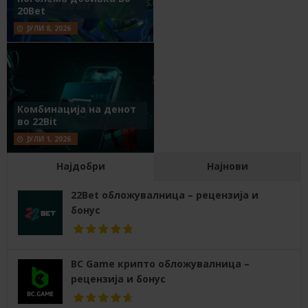
20Bet
ЈУЛИ 8, 2026
Комбинација на денот
во 22Bit
ЈУЛИ 1, 2026
Најдобри
Најнови
22Bet обложувалница – рецензија и
бонус
BC Game крипто обложувалница –
рецензија и бонус