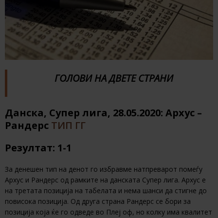
ГОЛОВИ НА ДВЕТЕ СТРАНИ
Данска, Супер лига, 28.05.2020: Архус –
Рандерс
ТИП ГГ
Резултат: 1-1
За денешен тип на денот го избравме натпреварот помеѓу
Архус и Рандерс од рамките на данската Супер лига. Архус е
на третата позиција на табелата и нема шанси да стигне до
повисока позиција. Од друга страна Рандерс се бори за
позиција која ќе го одведе во Плеј оф, но колку има квалитет