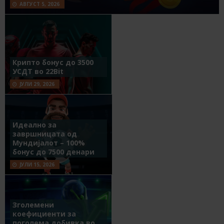
АВГУСТ 5, 2026
Крипто бонус до 3500
УСДТ во 22Bit
ЈУЛИ 29, 2026
Идеално за
завршницата од
Мундијалот – 100%
бонус до 7500 денари
ЈУЛИ 15, 2026
Зголемени
коефициенти за
поголема добивка во