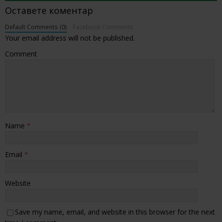
Оставете коментар
Default Comments (0)
Facebook Comments
Your email address will not be published.
Comment
Name
*
Email
*
Website
Save my name, email, and website in this browser for the next