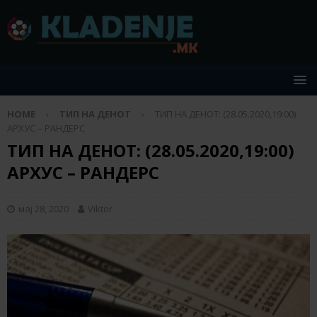
HOME
ТИП НА ДЕНОТ
ТИП НА ДЕНОТ: (28.05.2020,19:00)
АРХУС – РАНДЕРС
ТИП НА ДЕНОТ: (28.05.2020,19:00)
АРХУС – РАНДЕРС
мај 28, 2020
Viktor