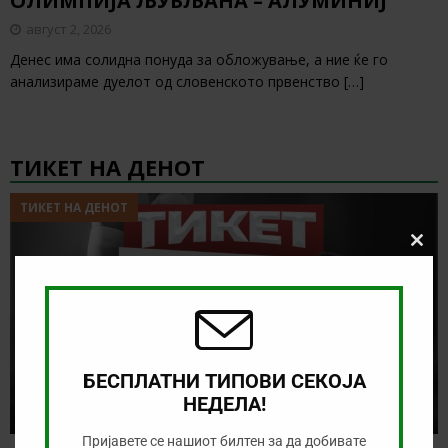
ОЛИМПИЈА ЉУБЉАНА – АЛУМИНИЈ
август 2, 2026
Денес има солидна понуда за обложување, а ние ќе го
анализираме дуелот од словенското првенство
[…]
ТИКЕТ НА ДЕНОТ
ТИКЕТ НА ДЕНОТ
Clos
this
modu
БЕСПЛАТНИ ТИПОВИ СЕКОЈА
НЕДЕЛА!
Пријавете се нашиот билтен за да добивате