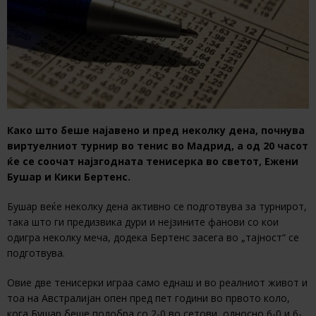
Како што беше најавено и пред неколку дена, почнува
виртуелниот турнир во тенис во Мадрид, а од 20 часот
ќе се соочат најзгодната тенисерка во светот, Ежени
Бушар и Кики Бертенс.
Бушар веќе неколку дена активно се подготвува за турнирот,
така што ги предизвика дури и нејзините фанови со кои
одигра неколку меча, додека Бертенс засега во „тајност“ се
подготвува.
Овие две тенисерки играа само еднаш и во реалниот живот и
тоа на Австралијан опен пред пет години во првото коло,
кога Бушар беше подобра со 2-0 во сетови, односно 6-0 и 6-