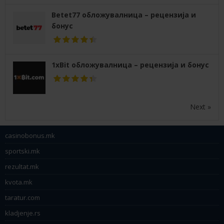
Betet77 обложувалница – рецензија и
бонус
1xBit обложувалница – рецензија и бонус
Next »
casinobonus.mk
sportski.mk
rezultat.mk
kvota.mk
taratur.com
kladjenje.rs