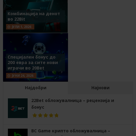
Комбинација на денот
во 22Bit
ЈУЛИ 1, 2026
Специјален бонус до
200 евра за сите нови
играчи во 20Bet
ЈУНИ 24, 2026
Најдобри
Најнови
22Bet обложувалница – рецензија и
бонус
BC Game крипто обложувалница –