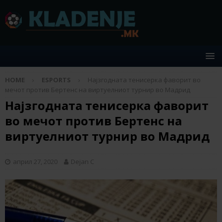
HOME
ESPORTS
Најзгодната тенисерка фаворит во
мечот против Бертенс на виртуелниот турнир во Мадрид
Најзгодната тенисерка фаворит
во мечот против Бертенс на
виртуелниот турнир во Мадрид
април 27, 2020
Dejan C