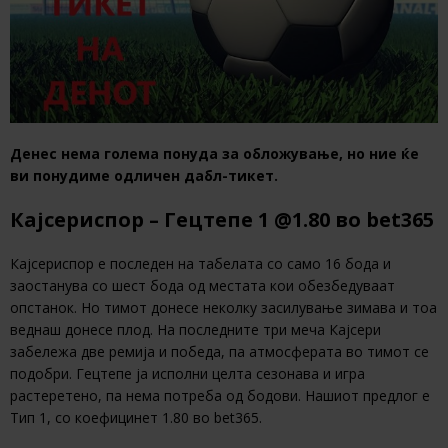
Денес нема голема понуда за обложување, но ние ќе
ви понудиме одличен дабл-тикет.
Кајсериспор – Гецтепе 1 @1.80 во bet365
Кајсериспор е последен на табелата со само 16 бода и
заостанува со шест бода од местата кои обезбедуваат
опстанок. Но тимот донесе неколку засилување зимава и тоа
веднаш донесе плод. На последните три меча Кајсери
забележа две ремија и победа, па атмосферата во тимот се
подобри. Гецтепе ја исполни целта сезонава и игра
растеретено, па нема потреба од бодови. Нашиот предлог е
Тип 1, со коефицинет 1.80 во bet365.