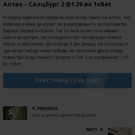
Алтах – Салцбург 2 @1.39 во 1xBet
И покрај одличната серија во која влезе тимот на Алтах, тие
извисија и нема да играат во разигрувањето за пласман во
Европа следната сезона. Тие се на 8-то место и немаат
шанси за прогрес. На последните пет натпревари немаат
пораз, а забележаа три победи и две ремија. На послендите
три меча Слзбург нема победа, но сега нема друга опција
освен три бода. Нашиот предлог е Тип 2 со коефицинет 1.39
во 1xBet
РЕГИСТРИРАЈ СЕ НА 1XBET
PREVIOUS
Што се уплаќа денес? (01.03.2020)
NEXT