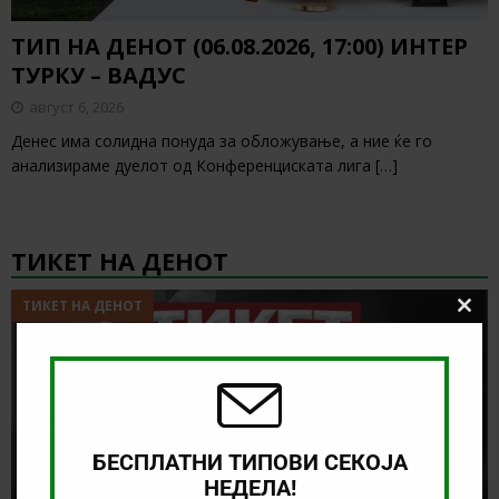
ТИП НА ДЕНОТ (06.08.2026, 17:00) ИНТЕР
ТУРКУ – ВАДУС
август 6, 2026
Денес има солидна понуда за обложување, а ние ќе го
анализираме дуелот од Конференциската лига
[…]
ТИКЕТ НА ДЕНОТ
ТИКЕТ НА ДЕНОТ
Clos
this
modu
БЕСПЛАТНИ ТИПОВИ СЕКОЈА
НЕДЕЛА!