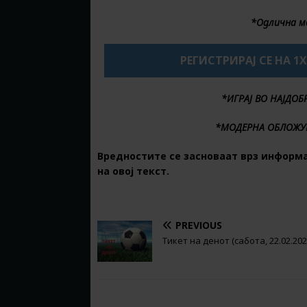
*Одлична м
РЕГИСТРИРАЈ СЕ НА 1
*ИГРАЈ ВО НАЈДО
*МОДЕРНА ОБЛОЖУ
Вредностите се засноваат врз информа
на овој текст.
PREVIOUS
Тикет на денот (сабота, 22.02.202
BE THE FIRST TO COMMENT