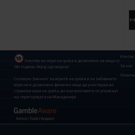
Контак
Учество во игри на среќа е дозволено за лица со
За нас
18+ години. Играј одговорно!
Полити
Согласно Законот за игрите на среќа и за забавните
игри не е дозволено физичко лице да учествува во
странски игри на среќа, во кои влоговите се уплаќаат
на територијата на Македонија.