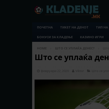
ПОЧЕТНА
ТИКЕТ НА ДЕНОТ
ТИП НА
БОНУСИ ЗА КЛАДЕЊЕ
КАЗИНО ИГРИ
HOME
ШТО СЕ УПЛАЌА ДЕНЕС?
Што
Што се уплаќа дене
февруари 22, 2020
Viktor
Што се упл