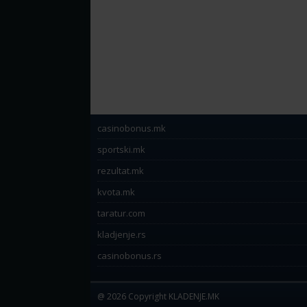
casinobonus.mk
sportski.mk
rezultat.mk
kvota.mk
taratur.com
kladjenje.rs
casinobonus.rs
@ 2026 Copyright KLADENJE.MK