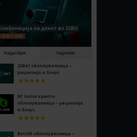
Комбинација на денот во 22Bit
ЈУЛИ 1, 2026
Најдобри
Најнови
22Bet обложувалница –
рецензија и бонус
BC Game крипто
обложувалница – рецензија
и бонус
Bet365 обложувалница –