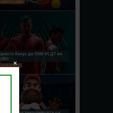
АВГУСТ 5, 2026
Крипто бонус до 3500 УСДТ во
22Bit
ЈУЛИ 29, 2026
Close
this
module
Идеално за завршницата од