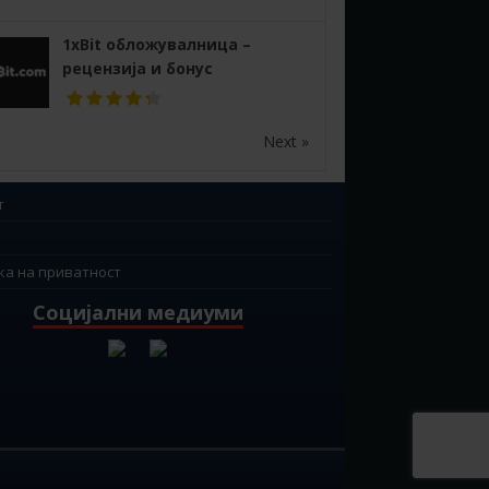
1xBit обложувалница –
рецензија и бонус
Next »
т
ка на приватност
Социјални медиуми