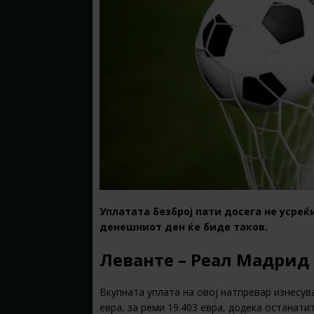
Уплатата безброј пати досега не усреќ
денешниот ден ќе биде таков.
Леванте – Реал Мадрид –
Вкупната уплата на овој натпревар изнесува
евра, за реми 19.403 евра, додека останати