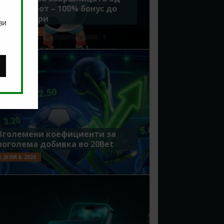
Мундијалот – 100% бонус до
7500 денари
ви
ЈУЛИ 15, 2026
Зголемени коефициенти за
поголема добивка во 20Bet
ЈУЛИ 8, 2026