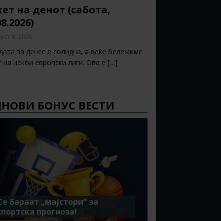
ет на денот (сабота,
08.2026)
уст 8, 2026
дата за денес е солидна, а веќе бележиме
т на некои европски лиги. Ова е
[…]
ЈНОВИ БОНУС ВЕСТИ
Се бараат „мајстори“ за
спортска прогноза!