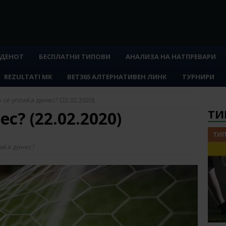
 ДЕНОТ
БЕСПЛАТНИ ТИПОВИ
АНАЛИЗА НА НАТПРЕВАРИ
REZULTATI MK
BET365 АЛТЕРНАТИВЕН ЛИНК
ТУРНИРИ
 се уплаќа денес? (22.02.2020)
ТИ
с? (22.02.2020)
ТИП
аќа денес?