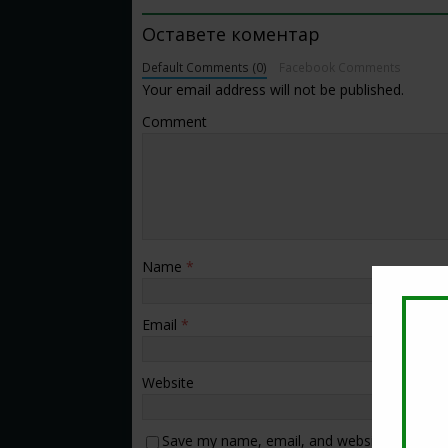
Оставете коментар
Default Comments (0)
Facebook Comments
Your email address will not be published.
Comment
Name
*
Email
*
Website
Save my name, email, and website in this b