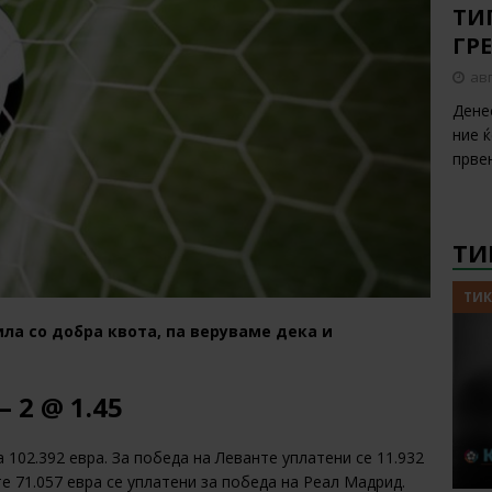
ТИП
ГР
авг
Дене
ние 
прве
ТИ
ТИК
ила со добра квота, па веруваме дека и
 2 @ 1.45
 102.392 евра. За победа на Леванте уплатени се 11.932
те 71.057 евра се уплатени за победа на Реал Мадрид.