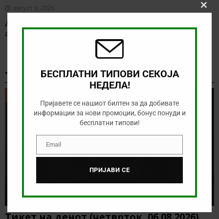
август 6, 2026
Clos
this
Денес има солидна понуда за обложување, а ние ќе го
modu
анализираме дуелот од Конференциската лига
[…]
БЕСПЛАТНИ ТИПОВИ СЕКОЈА
ТИКЕТ НА ДЕНОТ
НЕДЕЛА!
ТИКЕТ НА ДЕНОТ
Пријавете се нашиот билтен за да добивате
информации за нови промоции, бонус понуди и
бесплатни типови!
Email
Email
ПРИЈАВИ СЕ
Тикет на денот (четврток, 06.08.2026)