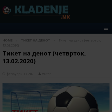
HOME
ТИКЕТ НА ДЕНОТ
Тикет на денот (четврток,
13.02.2020)
Тикет на денот (четврток,
13.02.2020)
февруари 13, 2020
Viktor