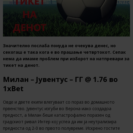
Значително послаба понуда не очекува денес, но
секогаш е така кога е во прашање четвртокот. Сепак
нема да имаме проблем при изборот на натпревари за
тикет на денот.
Милан – Јувентус – ГГ
@ 1.76
во
1xBet
Овде и двете екипи влегуваат со пораз во домашното
првенство. Јувентус изгуби во Верона иако создадоа
предност, а Милан беше катастрофално поразен од
градскиот ривал Интер кој успеа да им ја неутрализира
предноста од 2-0 во првото полувреме. Искрено гостите