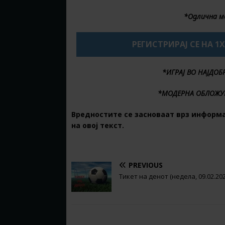
*Одлична м
РЕГИСТРИРАЈ СЕ НА 1
*ИГРАЈ ВО НАЈДО
*МОДЕРНА ОБЛОЖУ
Вредностите се засноваат врз информа
на овој текст.
PREVIOUS
Тикет на денот (недела, 09.02.202
BE THE FIRST TO COMMENT