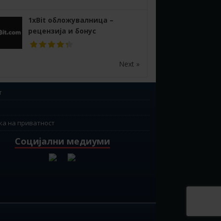
1xBit обложувалница –
рецензија и бонус
Next »
т
ка на приватност
Социјални медиуми