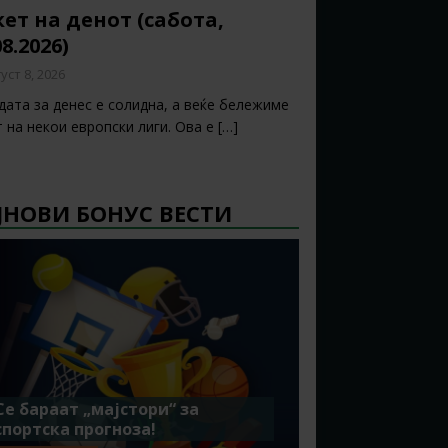
ет на денот (сабота,
08.2026)
уст 8, 2026
дата за денес е солидна, а веќе бележиме
т на некои европски лиги. Ова е
[…]
ЈНОВИ БОНУС ВЕСТИ
Се бараат „мајстори“ за
спортска прогноза!