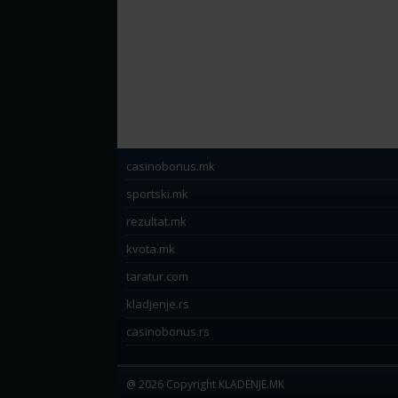
casinobonus.mk
sportski.mk
rezultat.mk
kvota.mk
taratur.com
kladjenje.rs
casinobonus.rs
@ 2026 Copyright KLADENJE.MK