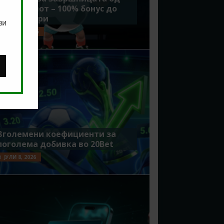
Мундијалот – 100% бонус до
7500 денари
ви
ЈУЛИ 15, 2026
Зголемени коефициенти за
поголема добивка во 20Bet
ЈУЛИ 8, 2026