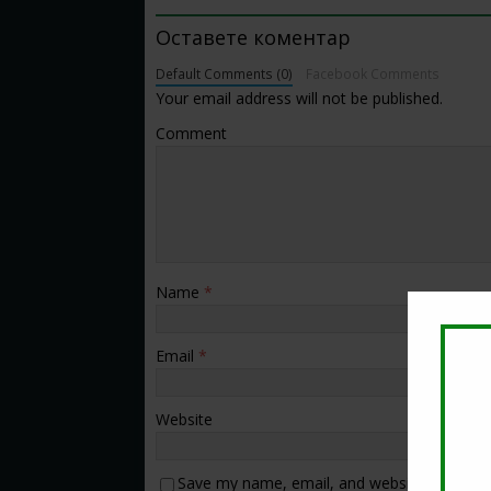
Оставете коментар
Default Comments (0)
Facebook Comments
Your email address will not be published.
Comment
Name
*
Email
*
Website
Save my name, email, and website in this b