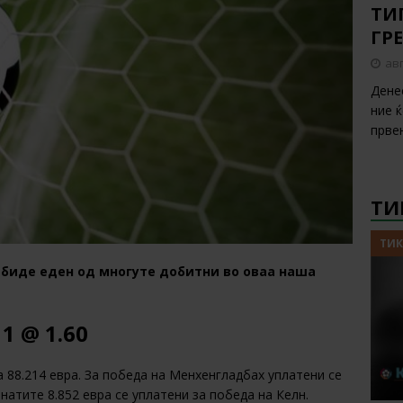
ТИП
ГР
авг
Дене
ние 
прве
ТИ
ТИК
 биде еден од многуте добитни во оваа наша
1 @ 1.60
а 88.214 евра. За победа на Менхенгладбах уплатени се
анатите 8.852 евра се уплатени за победа на Келн.