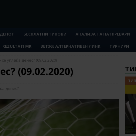
 ДЕНОТ
БЕСПЛАТНИ ТИПОВИ
АНАЛИЗА НА НАТПРЕВАРИ
REZULTATI MK
BET365 АЛТЕРНАТИВЕН ЛИНК
ТУРНИРИ
 се уплаќа денес? (09.02.2020)
ТИ
с? (09.02.2020)
ТИП
ќа денес?