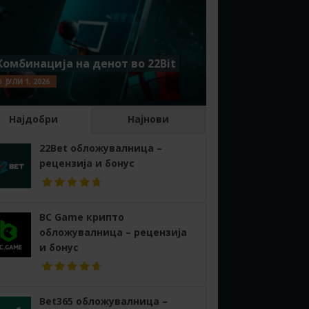
Комбинација на денот во 22Bit
ЈУЛИ 1, 2026
Најдобри
Најнови
22Bet обложувалница –
рецензија и бонус
BC Game крипто
обложувалница – рецензија
и бонус
Bet365 обложувалница –