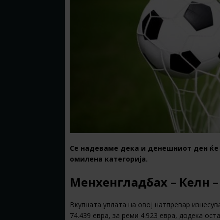
Се надеваме дека и денешниот ден ќе
омилена категорија.
Менхенгладбах – Келн – 
Вкупната уплата на овој натпревар изнесув
74.439 евра, за реми 4.923 евра, додека ост