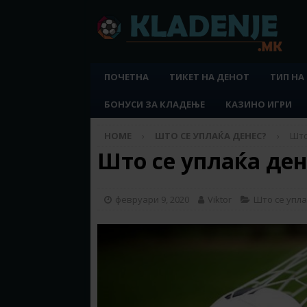
ПОЧЕТНА
ТИКЕТ НА ДЕНОТ
ТИП НА
БОНУСИ ЗА КЛАДЕЊЕ
КАЗИНО ИГРИ
HOME
ШТО СЕ УПЛАЌА ДЕНЕС?
Што
Што се уплаќа дене
февруари 9, 2020
Viktor
Што се упла