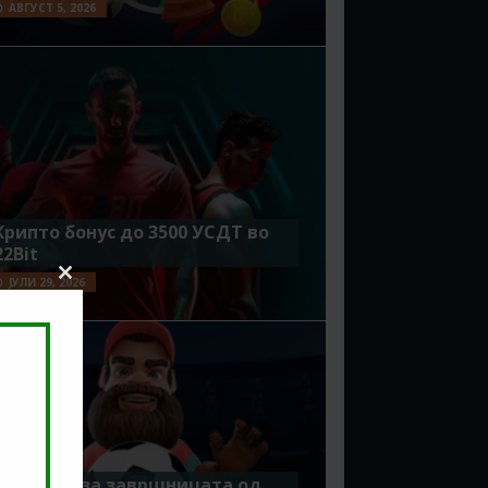
АВГУСТ 5, 2026
Крипто бонус до 3500 УСДТ во
22Bit
ЈУЛИ 29, 2026
Close
this
module
Идеално за завршницата од