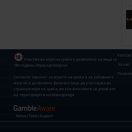
Контак
Учество во игри на среќа е дозволено за лица со
За нас
18+ години. Играј одговорно!
Полити
Согласно Законот за игрите на среќа и за забавните
игри не е дозволено физичко лице да учествува во
странски игри на среќа, во кои влоговите се уплаќаат
на територијата на Македонија.