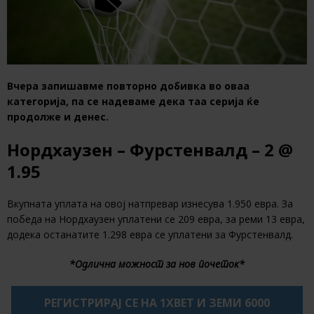
Вчера запишавме повторно добивка во оваа
категорија, па се надеваме дека таа серија ќе
продолже и денес.
Нордхаузен – Фурстенвалд – 2 @
1.95
Вкупната уплата на овој натпревар изнесува 1.950 евра. За
победа на Нордхаузен уплатени се 209 евра, за реми 13 евра,
додека останатите 1.298 евра се уплатени за Фурстенвалд.
*Одлична можност за нов почеток*
РЕГИСТРИРАЈ СЕ НА 1XBET И ЗЕМИ 6000