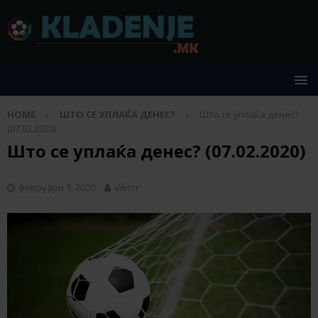
HOME
ШТО СЕ УПЛАЌА ДЕНЕС?
Што се уплаќа денес?
(07.02.2020)
Што се уплаќа денес? (07.02.2020)
февруари 7, 2020
Viktor