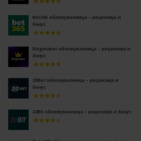
Bet365 обложувалница – рецензија и
бонус
Kingmaker обложувалница – рецензија и
бонус
20Bet обложувалница – рецензија и
бонус
22Bit обложувалница – рецензија и бонус