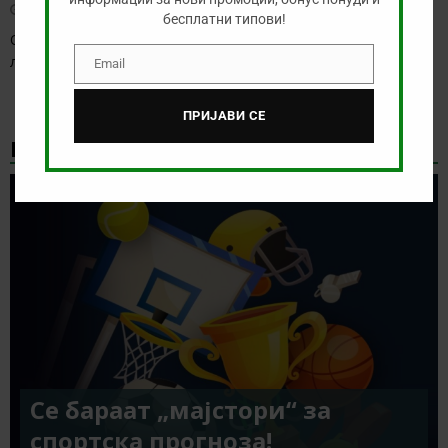
август 7, 2026
бесплатни типови!
Овој викенд веќе бележиме старт на послабите европски
лиги, а за кратко ќе започнат и
[…]
Email
Email
ПРИЈАВИ СЕ
НАЈНОВИ БОНУС ВЕСТИ
Се бараат „мајстори“ за
спортска прогноза!