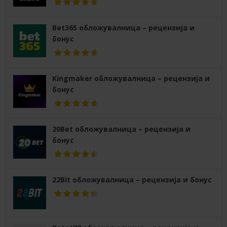
Bet365 обложувалница – рецензија и
бонус
Kingmaker обложувалница – рецензија и
бонус
20Bet обложувалница – рецензија и
бонус
22Bit обложувалница – рецензија и бонус