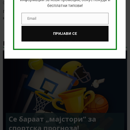
август 8, 2026
бесплатни типови!
Понудата за денес е солидна, а веќе бележиме старт на
некои европски лиги. Ова е
[…]
Email
Email
ПРИЈАВИ СЕ
НАЈНОВИ БОНУС ВЕСТИ
Се бараат „мајстори“ за
спортска прогноза!