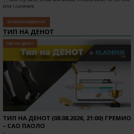
time I comment.
ТИП НА ДЕНОТ
ТИП НА ДЕНОТ
ТИП НА ДЕНОТ (08.08.2026, 21:00) ГРЕМИО
– САО ПАОЛО