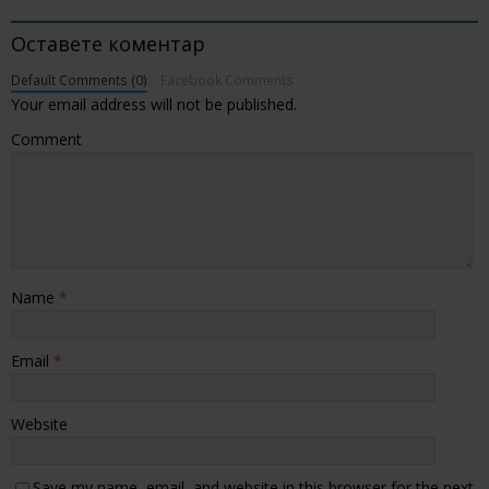
BE THE FIRST TO COMMENT
Оставете коментар
Default Comments (0)
Facebook Comments
Your email address will not be published.
Comment
Name
*
Email
*
Website
Save my name, email, and website in this browser for the next